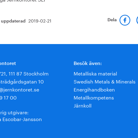
2019-02-21
Dela
t uppdaterad
ontoret
Besök även:
721, 111 87 Stockholm
Metalliska material
trädgårdsgatan 10
Swedish Metals & Minerals
e@jernkontoret.se
Energihandboken
9 17 00
Metallkompetens
Järnkoll
rig utgivare:
 Escobar-Jansson