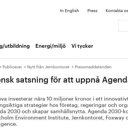
In English
Press
Kontakta o
Sök:
g/utbildning
Energi/miljö
Vi tycker
Publicerat
Nytt från Jernkontoret
Pressmeddelanden
nsk satsning för att uppnå Agen
va investerar nära 10 miljoner kronor i ett innovati
ångsiktiga strategier hos företag, regeringar och org
da 2030 och skapar samhällsnytta. Agenda 2030-k
holm Environment Institute, Jernkontoret, Foxway o
ligence.