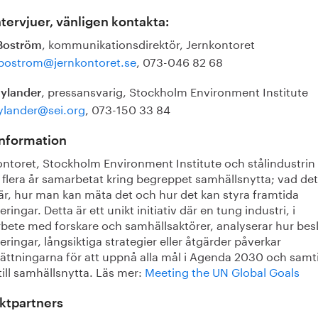
ntervjuer, vänligen kontakta:
, kommunikationsdirektör, Jernkontoret
Boström
bostrom@jernkontoret.se
, 073-046 82 68
, pressansvarig, Stockholm Environment Institute
Rylander
rylander@sei.org
, 073-150 33 84
information
ontoret, Stockholm Environment Institute och stålindustrin
 flera år samarbetat kring begreppet samhällsnytta; vad det
är, hur man kan mäta det och hur det kan styra framtida
eringar. Detta är ett unikt initiativ där en tung industri, i
bete med forskare och samhällsaktörer, analyserar hur bes
eringar, långsiktiga strategier eller åtgärder påverkar
sättningarna för att uppnå alla mål i Agenda 2030 och samt
till samhällsnytta. Läs mer:
Meeting the UN Global Goals
ktpartners