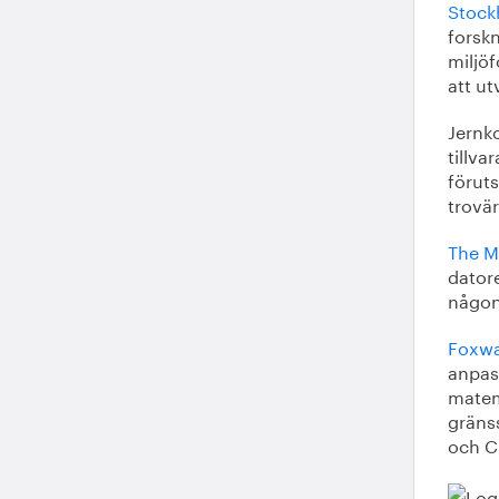
Stock
forskn
miljöf
att ut
Jernk
tillva
föruts
trovär
The MI
datore
någon 
Foxw
anpas
matem
gräns
och C