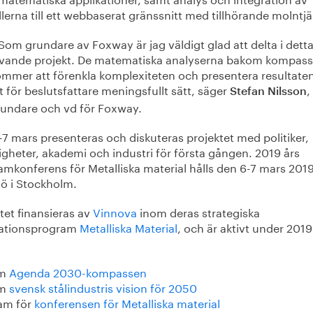
erna till ett webbaserat gränssnitt med tillhörande molntjä
Som grundare av Foxway är jag väldigt glad att delta i dett
ovande projekt. De matematiska analyserna bakom kompas
mmer att förenkla komplexiteten och presentera resultate
t för beslutsfattare meningsfullt sätt, säger
,
Stefan Nilsson
rundare och vd för Foxway.
7 mars presenteras och diskuteras projektet med politiker,
gheter, akademi och industri för första gången. 2019 års
amkonferens för Metalliska material hålls den 6-7 mars 201
gö i Stockholm.
tet finansieras av
Vinnova
inom deras strategiska
ationsprogram
Metalliska Material
, och är aktivt under 201
om
Agenda 2030-kompassen
om
svensk stålindustris vision för 2050
am för
konferensen för Metalliska material