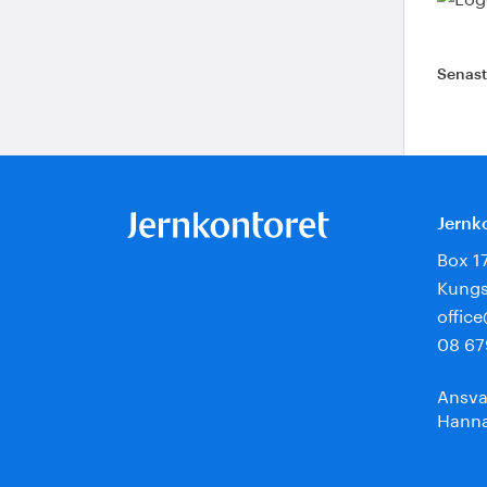
Senas
Jernk
Box 1
Kungs
offic
08 67
Ansva
Hanna