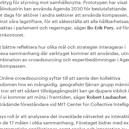
rktyg för styrning mot samhällsnytta. Prototypen har visat
ålindustrin kan använda Agenda 2030 för beslutsfattande.
t dags för aktörer i andra sektorer att använda kompassen,
nst våra lagstiftare, för att säkerställa att alla hållbarhetsa
aktas i parlament och regeringar, säger
, vd för
Bo-Erik Pers
rnkontoret.
t bättre reflektera hur olika mål och strategier interagerar i
exa sammanhang där verktyget kommer att användas, utny
mbination av crowdsourcing och expertbedömningar i Ag
-kompassen.
Online crowdsourcing syftar till att samla den kollektiva
sdomen hos en mångsidig, geografiskt fjärran grupp männi
 tror att ett sådant tillvägagångssätt kan ge djupare inblick 
l vi kommer att möta i framtiden, säger
,
Robert Laubacher
trädande föreståndare vid MIT Center for Collective Intelli
s roll är att analysera det invecklade nätverket av interakt
n de 17 målen i olika sammanhang. Företaget bidrar med ex
matematiska applikationer, samt analys och integration av