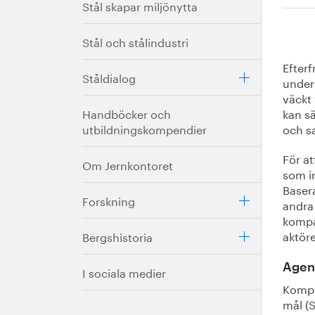
Stål skapar miljönytta
Stål och stålindustri
Efterf
Ståldialog
under 
väckt
Handböcker och
kan sä
utbildningskompendier
och s
För at
Om Jernkontoret
som i
Basera
Forskning
andra
kompas
aktöre
Bergshistoria
Agen
I sociala medier
Kompa
mål (