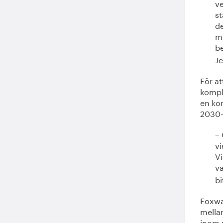
ve
st
de
mi
be
Je
För at
kompl
en ko
2030
− 
vi
Vi
va
bi
Foxway
mella
inom 