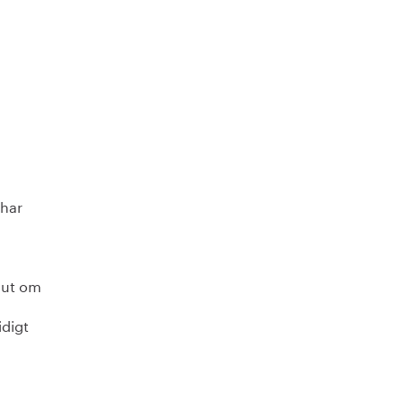
 har
lut om
idigt