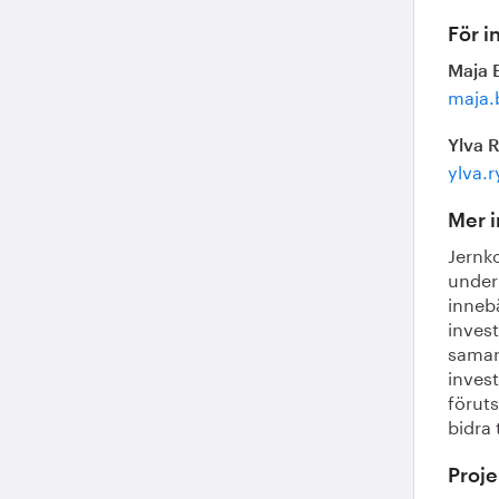
För i
Maja 
maja.
Ylva 
ylva.
Mer 
Jernk
under
inneb
invest
samar
invest
förut
bidra 
Proje