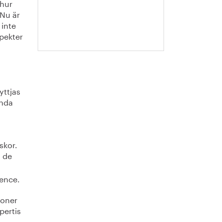
 hur
Blixt
 Nu är
 inte
spekter
ttjas
enda
skor.
i de
gence.
ioner
pertis