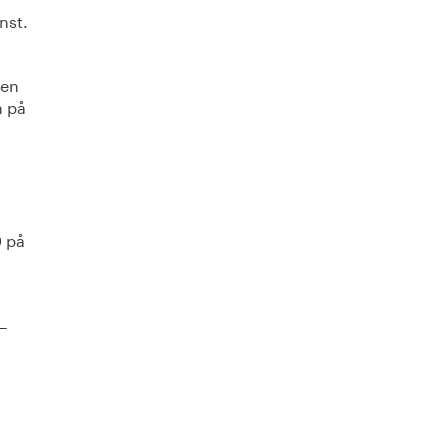
nst.
a
sen
n på
9 på
9–