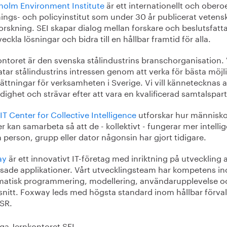
holm Environment Institute
är ett internationellt och ober
ings- och policyinstitut som under 30 år publicerat vetens
orskning. SEI skapar dialog mellan forskare och beslutsfatta
veckla lösningar och bidra till en hållbar framtid för alla.
ontoret är den svenska stålindustrins branschorganisation. 
ratar stålindustrins intressen genom att verka för bästa möjl
ättningar för verksamheten i Sverige. Vi vill kännetecknas 
dighet och strävar efter att vara en kvalificerad samtalspar
T Center for Collective Intelligence
utforskar hur människ
r kan samarbeta så att de - kollektivt - fungerar mer intelli
person, grupp eller dator någonsin har gjort tidigare.
ay
är ett innovativt IT-företag med inriktning på utveckling 
sade applikationer. Vårt utvecklingsteam har kompetens i
atisk programmering, modellering, användarupplevelse o
snitt. Foxway leds med högsta standard inom hållbar förva
SR.