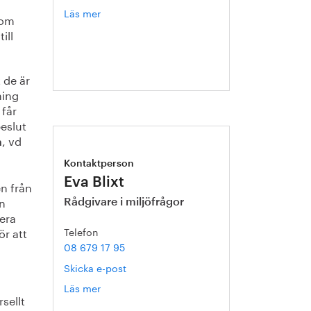
Läs mer
om
 om
Hanna
ill
Escobar-
Jansson
 de är
ning
får
eslut
, vd
n
Kontaktperson
Eva Blixt
n från
en
Rådgivare i miljöfrågor
sera
Telefon
ör att
08 679 17 95
Skicka e-post
Läs mer
om
sellt
Eva