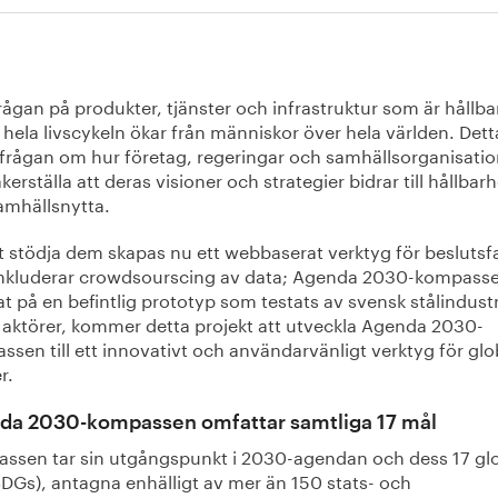
rågan på produkter, tjänster och infrastruktur som är hållba
hela livscykeln ökar från människor över hela världen. Dett
 frågan om hur företag, regeringar och samhällsorganisatio
kerställa att deras visioner och strategier bidrar till hållbarh
amhällsnytta.
t stödja dem skapas nu ett webbaserat verktyg för beslutsf
nkluderar crowdsourscing av data; Agenda 2030-kompass
t på en befintlig prototyp som testats av svensk stålindust
 aktörer, kommer detta projekt att utveckla Agenda 2030-
sen till ett innovativt och användarvänligt verktyg för glo
r.
da 2030-kompassen omfattar samtliga 17 mål
ssen tar sin utgångspunkt i 2030-agendan och dess 17 gl
SDGs), antagna enhälligt av mer än 150 stats- och