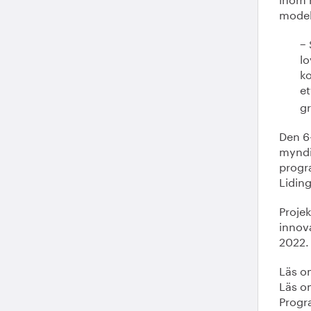
modell
− 
l
ko
et
g
Den 6-
myndi
progr
Lidin
Projek
innov
2022.
Läs 
Läs 
Progr