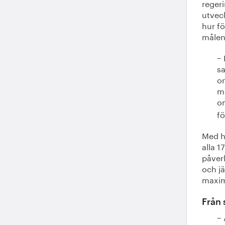
regeri
utvec
hur fö
målen
− 
s
o
ma
om
fö
Med h
alla 1
påverk
och jä
maxim
Från 
− 