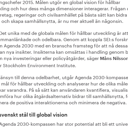
ngschefer 2015. Målen utgör en global vision för hållbar
kling och hur dess många dimensioner interagerar. Frågan
retag, regeringar och civilsamhället på bästa sätt kan bidra t
 och skapa samhällsnytta, är nu mer aktuell än någonsin.
Det unika med de globala målen för hållbar utveckling är att
ammanlänkade och odelbara. Genom att koppla SEI:s forsk
m Agenda 2030 med en branschs framsteg för att nå dessa 
n nya insikter. Insikterna kan omsättas i handling genom b
 nya investeringar eller policyåtgärder, säger
Måns Nilsso
r Stockholm Environment Institute.
änsyn till denna odelbarhet, utgår Agenda 2030-kompasse
7 mål för hållbar utveckling och analyserar hur de olika mål
ar varandra. På så sätt kan användaren kvantifiera, visuali
mföra hur olika åtgärdsalternativ bidrar till samhällsnytta, f
era de positiva interaktionerna och minimera de negativa.
svenskt stål till global vision
Agenda 2030-kompassen har stor potential att bli ett univer