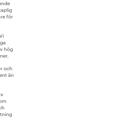
oende
kaplig
re för
Vi
iga
av hög
tner.
or och
gent än
av
nom
ch
ltning