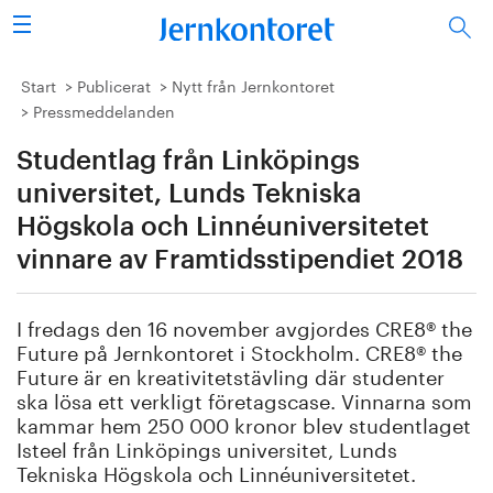
Sök
Stålindustrin
Start
Publicerat
Nytt från Jernkontoret
Pressmeddelanden
Vision 2050
Studentlag från Linköpings
Forskning/utbildning
universitet, Lunds Tekniska
Högskola och Linnéuniversitetet
Energi/miljö
vinnare av Framtidsstipendiet 2018
Vi tycker
I fredags den 16 november avgjordes CRE8® the
Future på Jernkontoret i Stockholm. CRE8® the
Publicerat
Future är en kreativitetstävling där studenter
ska lösa ett verkligt företagscase. Vinnarna som
Bildbank
kammar hem 250 000 kronor blev studentlaget
Isteel från Linköpings universitet, Lunds
Om oss
Tekniska Högskola och Linnéuniversitetet.