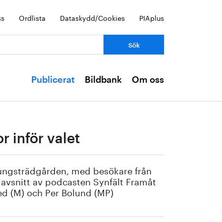
ss
Ordlista
Dataskydd/Cookies
PIAplus
Publicerat
Bildbank
Om oss
r inför valet
 Kungsträdgården, med besökare från
 avsnitt av podcasten Synfält Framåt
red (M) och Per Bolund (MP)