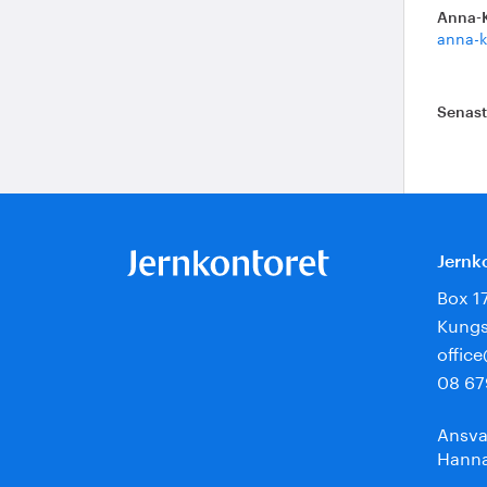
Anna-
anna-k
Senas
Jernk
Box 1
Kungs
offic
08 67
Ansva
Hanna