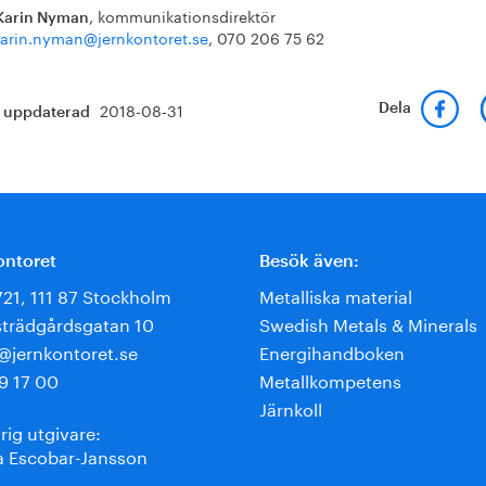
, kommunikationsdirektör
Karin Nyman
arin.nyman@jernkontoret.se
, 070 206 75 62
2018-08-31
Dela
t uppdaterad
ontoret
Besök även:
721, 111 87 Stockholm
Metalliska material
trädgårdsgatan 10
Swedish Metals & Minerals
e@jernkontoret.se
Energihandboken
9 17 00
Metallkompetens
Järnkoll
rig utgivare:
 Escobar-Jansson