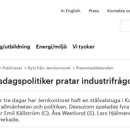
In English
Press
Kontakta o
Sök:
g/utbildning
Energi/miljö
Vi tycker
Publicerat
Nytt från Jernkontoret
Pressmeddelanden
sdagspolitiker pratar industrifrågo
 tre dagar har Jernkontoret haft en stålvalstuga i
allmänheten och politiken. Dessutom spelades fyra
är Emil Källström (C), Åsa Westlund (S), Lars Hjälme
erkade.