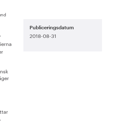
lund
Publiceringsdatum
2018-08-31
r
tierna
er
ensk
äger
ttar
.