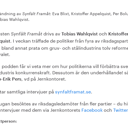
sändning av
: Eva Blixt, Kristoffer Appelquist, Per Bo
Synfält Framåt
bias Wahlqvist.
asten
drivs av
och
Synfält Framåt
Tobias Wahlqvist
Kristoffe
. I veckan träffade de politiker från fyra av riksdagspar
quist
t bland annat prata om gruv- och stålindustrins tolv reform
valet.
I podden får vi veta mer om hur politikerna vill förbättra sv
dustris konkurrenskraft. Dessutom är den underhållande! s
, vd på Jernkontoret.
-Erik Pers
tar samtliga intervjuer på
synfaltframat.se
.
ugan besöktes av riksdagsledamöter från fler partier – du hi
 intervjuer med dem via Jernkontorets
Facebook
och
Twitter
tperson: