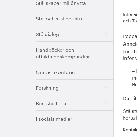
Stål skapar miljönytta
Inför 
Stål och stålindustri
och To
Ståldialog
Podc
Appel
Handböcker och
för at
utbildningskompendier
inför 
– 
Om Jernkontoret
in
Bo
Forskning
Du hit
Bergshistoria
Stålst
korta
I sociala medier
Kontak