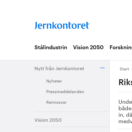
Stålindustrin
Vision 2050
Forsknin
Nytt från Jernkontoret
Start
Nyheter
Rik
Pressmeddelanden
Under
Remissvar
både 
in, d
Vision 2050
medv