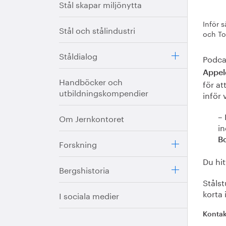
Stål skapar miljönytta
Inför 
Stål och stålindustri
och To
Ståldialog
Podc
Appel
Handböcker och
för at
utbildningskompendier
inför 
– 
Om Jernkontoret
in
Bo
Forskning
Du hit
Bergshistoria
Stålst
korta
I sociala medier
Kontak