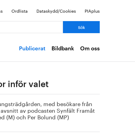
ss
Ordlista
Dataskydd/Cookies
PIAplus
Publicerat
Bildbank
Om oss
r inför valet
 Kungsträdgården, med besökare från
 avsnitt av podcasten Synfält Framåt
red (M) och Per Bolund (MP)