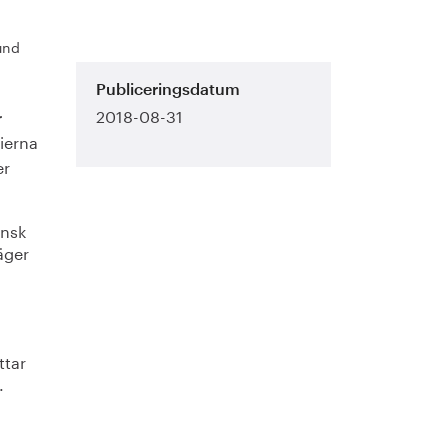
lund
Publiceringsdatum
2018-08-31
r
tierna
er
ensk
äger
ttar
.