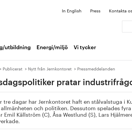
In English
Press
Kontakta o
Sök:
g/utbildning
Energi/miljö
Vi tycker
Publicerat
Nytt från Jernkontoret
Pressmeddelanden
sdagspolitiker pratar industrifrågo
 tre dagar har Jernkontoret haft en stålvalstuga i
allmänheten och politiken. Dessutom spelades fyra
är Emil Källström (C), Åsa Westlund (S), Lars Hjälme
erkade.