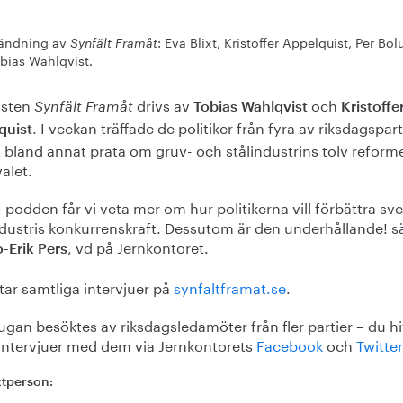
sändning av
: Eva Blixt, Kristoffer Appelquist, Per Bo
Synfält Framåt
bias Wahlqvist.
asten
drivs av
och
Synfält Framåt
Tobias Wahlqvist
Kristoffe
. I veckan träffade de politiker från fyra av riksdagspar
quist
t bland annat prata om gruv- och stålindustrins tolv reform
valet.
I podden får vi veta mer om hur politikerna vill förbättra sv
dustris konkurrenskraft. Dessutom är den underhållande! s
, vd på Jernkontoret.
-Erik Pers
tar samtliga intervjuer på
synfaltframat.se
.
ugan besöktes av riksdagsledamöter från fler partier – du hi
 intervjuer med dem via Jernkontorets
Facebook
och
Twitter
tperson: