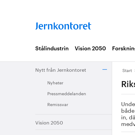
Stålindustrin
Vision 2050
Forsknin
Nytt från Jernkontoret
Start
Nyheter
Rik
Pressmeddelanden
Under
Remissvar
både 
in, d
Vision 2050
medv