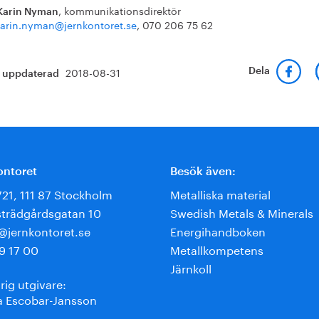
, kommunikationsdirektör
Karin Nyman
arin.nyman@jernkontoret.se
, 070 206 75 62
2018-08-31
Dela
t uppdaterad
ontoret
Besök även:
721, 111 87 Stockholm
Metalliska material
trädgårdsgatan 10
Swedish Metals & Minerals
e@jernkontoret.se
Energihandboken
9 17 00
Metallkompetens
Järnkoll
rig utgivare:
 Escobar-Jansson