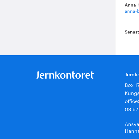
Anna-
anna-k
Senas
Jernk
Box 1
Kungs
offic
08 67
Ansva
Hanna