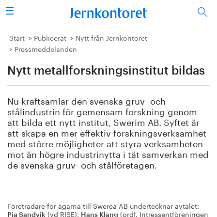
Sök
Stålindustrin
Start
Publicerat
Nytt från Jernkontoret
Pressmeddelanden
Vision 2050
Nytt metallforskningsinstitut bildas
Forskning/utbildning
Nu kraftsamlar den svenska gruv- och
Energi/miljö
stålindustrin för gemensam forskning genom
att bilda ett nytt institut, Swerim AB. Syftet är
att skapa en mer effektiv forskningsverksamhet
Vi tycker
med större möjligheter att styra verksamheten
mot än högre industrinytta i tät samverkan med
Publicerat
de svenska gruv- och stålföretagen.
Bildbank
Om oss
Företrädare för ägarna till Swerea AB undertecknar avtalet:
(vd RISE),
(ordf. Intressentföreningen
Pia Sandvik
Hans Klang