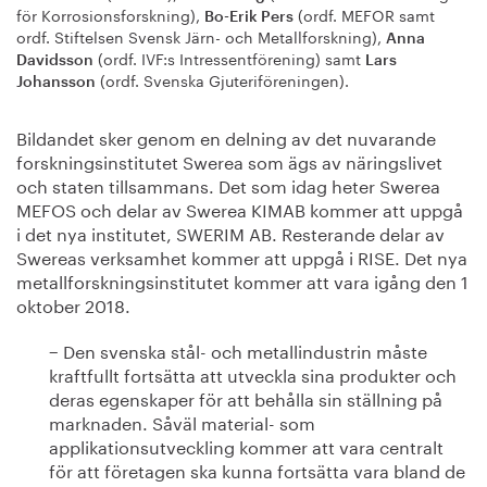
för Korrosionsforskning),
(ordf. MEFOR samt
Bo-Erik Pers
ordf. Stiftelsen Svensk Järn- och Metallforskning),
Anna
(ordf. IVF:s Intressentförening) samt
Davidsson
Lars
(ordf. Svenska Gjuteriföreningen).
Johansson
Bildandet sker genom en delning av det nuvarande
forskningsinstitutet Swerea som ägs av näringslivet
och staten tillsammans. Det som idag heter Swerea
MEFOS och delar av Swerea KIMAB kommer att uppgå
i det nya institutet, SWERIM AB. Resterande delar av
Swereas verksamhet kommer att uppgå i RISE. Det nya
metallforskningsinstitutet kommer att vara igång den 1
oktober 2018.
− Den svenska stål- och metallindustrin måste
kraftfullt fortsätta att utveckla sina produkter och
deras egenskaper för att behålla sin ställning på
marknaden. Såväl material- som
applikationsutveckling kommer att vara centralt
för att företagen ska kunna fortsätta vara bland de