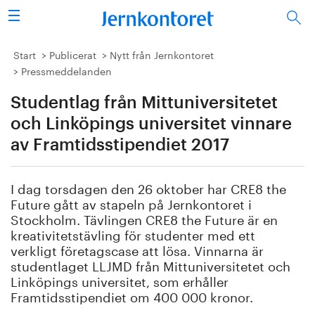
Sök
Stålindustrin
Start
Publicerat
Nytt från Jernkontoret
Pressmeddelanden
Vision 2050
Studentlag från Mittuniversitetet
Forskning/utbildning
och Linköpings universitet vinnare
av Framtidsstipendiet 2017
Energi/miljö
I dag torsdagen den 26 oktober har CRE8 the
Vi tycker
Future gått av stapeln på Jernkontoret i
Stockholm. Tävlingen CRE8 the Future är en
Publicerat
kreativitetstävling för studenter med ett
verkligt företagscase att lösa. Vinnarna är
studentlaget LLJMD från Mittuniversitetet och
Bildbank
Linköpings universitet, som erhåller
Framtidsstipendiet om 400 000 kronor.
Om oss