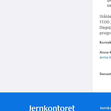
s
Ståld
17.00
Dagsp
progr
Kontak
Anna-
anna-k
Senas
Jernk