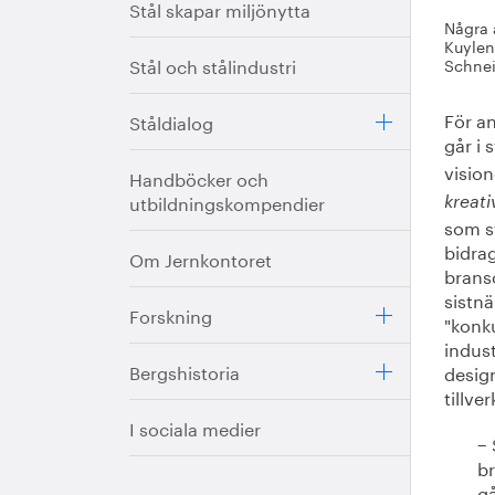
Stål skapar miljönytta
Några 
Kuylen
Stål och stålindustri
Schnei
För a
Ståldialog
går i 
visio
Handböcker och
utbildningskompendier
kreati
som st
bidrag
Om Jernkontoret
bransc
sistn
Forskning
"konku
indust
Bergshistoria
desig
tillve
I sociala medier
− 
br
gå