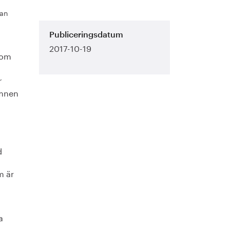
han
Publiceringsdatum
2017-10-19
som
r
ämnen
h
d
m är
a