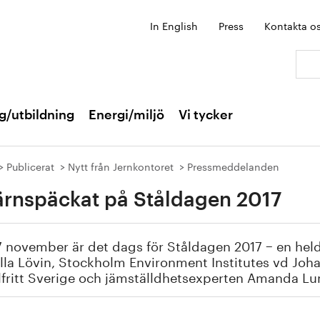
In English
Press
Kontakta o
Sök:
g/utbildning
Energi/miljö
Vi tycker
Publicerat
Nytt från Jernkontoret
Pressmeddelanden
ärnspäckat på Ståldagen 2017
 november är det dags för Ståldagen 2017 − en hel
lla Lövin, Stockholm Environment Institutes vd Joha
lfritt Sverige och jämställdhetsexperten Amanda 