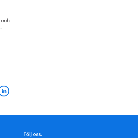
 och
.
Följ oss: