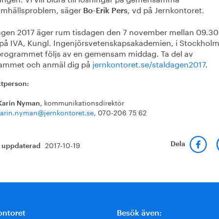
amhällsproblem, säger
, vd på Jernkontoret.
Bo-Erik Pers
agen 2017 äger rum tisdagen den 7 november mellan 09.30
 på IVA, Kungl. Ingenjörsvetenskapsakademien, i Stockholm
rogrammet följs av en gemensam middag. Ta del av
ammet och anmäl dig på
jernkontoret.se/staldagen2017
.
tperson:
, kommunikationsdirektör
Karin Nyman
arin.nyman@jernkontoret.se
, 070-206 75 62
2017-10-19
Dela
t uppdaterad
ontoret
Besök även: