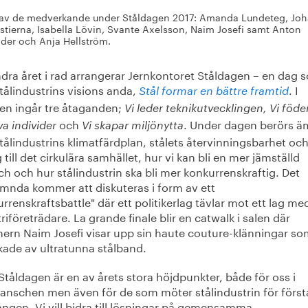
av de medverkande under Ståldagen 2017: Amanda Lundeteg, Jo
stierna, Isabella Lövin, Svante Axelsson, Naim Josefi samt Anton
der och Anja Hellström.
ndra året i rad arrangerar Jernkontoret Ståldagen – en dag 
stålindustrins visions anda,
. I
Stål formar en bättre framtid
nen ingår tre åtaganden;
Vi leder teknikutvecklingen, Vi föde
och
. Under dagen berörs 
va individer
Vi skapar miljönytta
ålindustrins klimatfärdplan, stålets återvinningsbarhet oc
 till det cirkulära samhället, hur vi kan bli en mer jämställd
h och hur stålindustrin ska bli mer konkurrenskraftig. Det
ämnda kommer att diskuteras i form av ett
rrenskraftsbattle" där ett politikerlag tävlar mot ett lag me
riföreträdare. La grande finale blir en catwalk i salen där
nern Naim Josefi visar upp sin haute couture-klänningar so
rkade av ultratunna stålband.
Ståldagen är en av årets stora höjdpunkter, både för oss i
anschen men även för de som möter stålindustrin för först
ngen. Vi vill bidra till lösningar på gemensamma