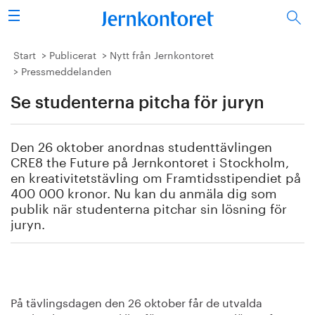
Sök
Stålindustrin
Start
Publicerat
Nytt från Jernkontoret
Pressmeddelanden
Vision 2050
Se studenterna pitcha för juryn
Forskning/utbildning
Den 26 oktober anordnas studenttävlingen
Energi/miljö
CRE8 the Future på Jernkontoret i Stockholm,
en kreativitetstävling om Framtidsstipendiet på
400 000 kronor. Nu kan du anmäla dig som
Vi tycker
publik när studenterna pitchar sin lösning för
juryn.
Publicerat
Bildbank
Om oss
På tävlingsdagen den 26 oktober får de utvalda