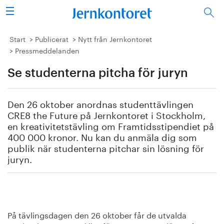
Sök
Stålindustrin
Start
Publicerat
Nytt från Jernkontoret
Pressmeddelanden
Vision 2050
Se studenterna pitcha för juryn
Forskning/utbildning
Den 26 oktober anordnas studenttävlingen
Energi/miljö
CRE8 the Future på Jernkontoret i Stockholm,
en kreativitetstävling om Framtidsstipendiet på
400 000 kronor. Nu kan du anmäla dig som
Vi tycker
publik när studenterna pitchar sin lösning för
juryn.
Publicerat
Bildbank
Om oss
På tävlingsdagen den 26 oktober får de utvalda