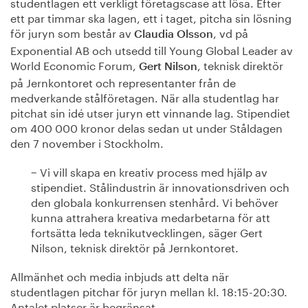
studentlagen ett verkligt företagscase att lösa. Efter
ett par timmar ska lagen, ett i taget, pitcha sin lösning
för juryn som består av
, vd på
Claudia Olsson
Exponential AB och utsedd till Young Global Leader av
World Economic Forum,
, teknisk direktör
Gert Nilson
på Jernkontoret och representanter från de
medverkande stålföretagen. När alla studentlag har
pitchat sin idé utser juryn ett vinnande lag. Stipendiet
om 400 000 kronor delas sedan ut under Ståldagen
den 7 november i Stockholm.
− Vi vill skapa en kreativ process med hjälp av
stipendiet. Stålindustrin är innovationsdriven och
den globala konkurrensen stenhård. Vi behöver
kunna attrahera kreativa medarbetarna för att
fortsätta leda teknikutvecklingen, säger Gert
Nilson, teknisk direktör på Jernkontoret.
Allmänhet och media inbjuds att delta när
studentlagen pitchar för juryn mellan kl. 18:15-20:30.
Antalet platser är begränsat