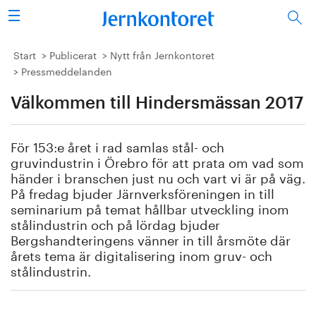
Sök
Stålindustrin
Start
Publicerat
Nytt från Jernkontoret
Pressmeddelanden
Vision 2050
Välkommen till Hindersmässan 2017
Forskning/utbildning
För 153:e året i rad samlas stål- och
Energi/miljö
gruvindustrin i Örebro för att prata om vad som
händer i branschen just nu och vart vi är på väg.
På fredag bjuder Järnverksföreningen in till
Vi tycker
seminarium på temat hållbar utveckling inom
stålindustrin och på lördag bjuder
Publicerat
Bergshandteringens vänner in till årsmöte där
årets tema är digitalisering inom gruv- och
Bildbank
stålindustrin.
Om oss