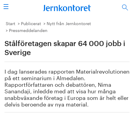
Sök
Stålindustrin
Start
Publicerat
Nytt från Jernkontoret
Pressmeddelanden
Vision 2050
Stålföretagen skapar 64 000 jobb i
Forskning/utbildning
Sverige
Energi/miljö
I dag lanserades rapporten Materialrevolutionen
på ett seminarium i Almedalen.
Vi tycker
Rapportförfattaren och debattören, Nima
Sanandaji, inledde med att visa hur många
snabbväxande företag i Europa som är helt eller
Publicerat
delvis beroende av nya material.
Bildbank
Om oss