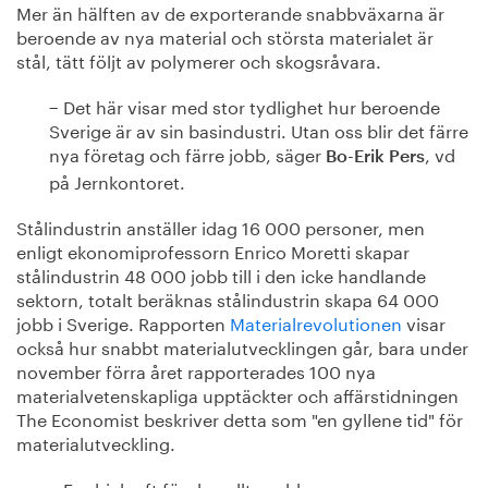
Mer än hälften av de exporterande snabbväxarna är
beroende av nya material och största materialet är
stål, tätt följt av polymerer och skogsråvara.
− Det här visar med stor tydlighet hur beroende
Sverige är av sin basindustri. Utan oss blir det färre
nya företag och färre jobb, säger
, vd
Bo-Erik Pers
på Jernkontoret.
Stålindustrin anställer idag 16 000 personer, men
enligt ekonomiprofessorn Enrico Moretti skapar
stålindustrin 48 000 jobb till i den icke handlande
sektorn, totalt beräknas stålindustrin skapa 64 000
jobb i Sverige. Rapporten
Materialrevolutionen
visar
också hur snabbt materialutvecklingen går, bara under
november förra året rapporterades 100 nya
materialvetenskapliga upptäckter och affärstidningen
The Economist beskriver detta som "en gyllene tid" för
materialutveckling.
− En drivkraft för den allt snabbare