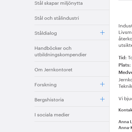
Stål skapar miljönytta
Stål och stålindustri
Indus
Livsm
Ståldialog
återk
utsikt
Handböcker och
utbildningskompendier
To
Tid:
Plats:
Om Jernkontoret
Medve
Jernk
Forskning
Tekni
Vi bj
Bergshistoria
Kontak
I sociala medier
Anna 
Anna-