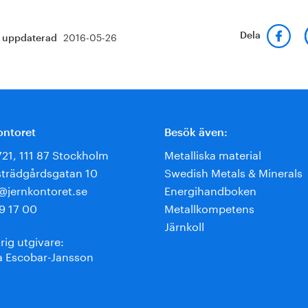
2016-05-26
Dela
t uppdaterad
ontoret
Besök även:
721, 111 87 Stockholm
Metalliska material
trädgårdsgatan 10
Swedish Metals & Minerals
e@jernkontoret.se
Energihandboken
9 17 00
Metallkompetens
Järnkoll
rig utgivare:
 Escobar-Jansson