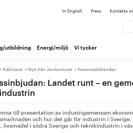
In English
Press
Kontakta o
Sök:
g/utbildning
Energi/miljö
Vi tycker
Publicerat
Nytt från Jernkontoret
Pressmeddelanden
ssinbjudan: Landet runt – en g
 industrin
omna till presentation av industrigemensam ekono
smarknaden och hur det går för industrin i Sverige.
t, livsmedel i södra Sverige och teknikindustrin i väs