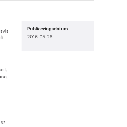
svis
Publiceringsdatum
2016-05-26
ch
ell,
une,
 62