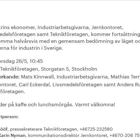
trins ekonomer, Industriarbetsgivarna, Jernkontoret,
edelsföretagen samt Teknikföretagen, kommer fortsättning
omma halvårsvis med en gemensam bedömning av läget o
erna för industrin i Sverige.
rsdag 26/5, 10:45
Teknikföretagen, Storgatan 5, Stockholm
Mats Kinnwall, Industriarbetsgivarna, Mathias Tern
rkande:
ontoret, Carl Eckerdal, Livsmedelsföretagen samt Anders R
kföretagen.
uder på kaffe och lunchsmörgås. Varmt välkomna!
tperson:
, pressekreterare Teknikföretagen, +46725-232580
Lööf
, kommunikationsdirektör Jernkontoret, +4670-206 75
Karin Nyman