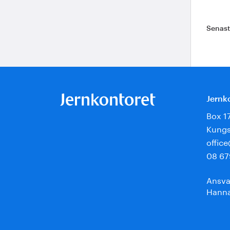
Senas
Jernk
Box 1
Kungs
offic
08 67
Ansva
Hanna