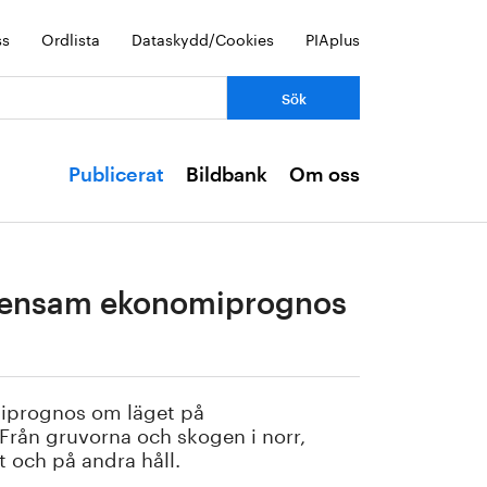
ss
Ordlista
Dataskydd/Cookies
PIAplus
Publicerat
Bildbank
Om oss
emensam ekonomiprognos
miprognos om läget på
 Från gruvorna och skogen i norr,
t och på andra håll.