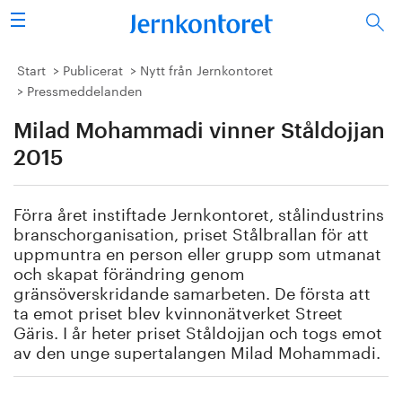
Sök
Stålindustrin
Start
Publicerat
Nytt från Jernkontoret
Pressmeddelanden
Vision 2050
Milad Mohammadi vinner Ståldojjan
Forskning/utbildning
2015
Energi/miljö
Förra året instiftade Jernkontoret, stålindustrins
branschorganisation, priset Stålbrallan för att
Vi tycker
uppmuntra en person eller grupp som utmanat
och skapat förändring genom
gränsöverskridande samarbeten. De första att
Publicerat
ta emot priset blev kvinnonätverket Street
Gäris. I år heter priset Ståldojjan och togs emot
Bildbank
av den unge supertalangen Milad Mohammadi.
Om oss