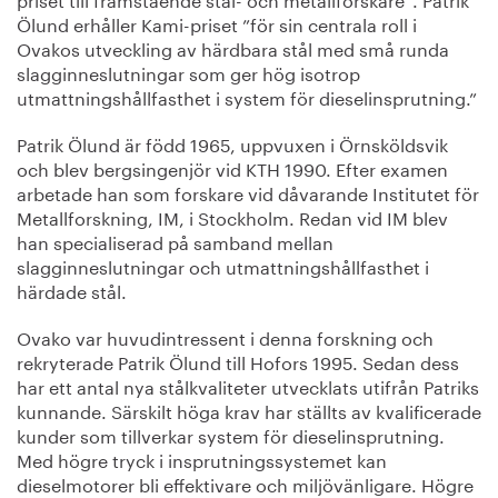
Ölund erhåller Kami-priset ”för sin centrala roll i
Ovakos utveckling av härdbara stål med små runda
slagginneslutningar som ger hög isotrop
utmattningshållfasthet i system för dieselinsprutning.”
Patrik Ölund är född 1965, uppvuxen i Örnsköldsvik
och blev bergsingenjör vid KTH 1990. Efter examen
arbetade han som forskare vid dåvarande Institutet för
Metallforskning, IM, i Stockholm. Redan vid IM blev
han specialiserad på samband mellan
slagginneslutningar och utmattningshållfasthet i
härdade stål.
Ovako var huvudintressent i denna forskning och
rekryterade Patrik Ölund till Hofors 1995. Sedan dess
har ett antal nya stålkvaliteter utvecklats utifrån Patriks
kunnande. Särskilt höga krav har ställts av kvalificerade
kunder som tillverkar system för dieselinsprutning.
Med högre tryck i insprutningssystemet kan
dieselmotorer bli effektivare och miljövänligare. Högre