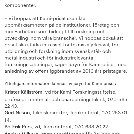
komponenter.
– Vi hoppas att Kami-priset ska rikta
uppmärksamheten på de institutioner, företag och
med¬arbetare som bidragit till forskning och
utveckling inom våra branscher. Vi hoppas också att
priset ska stärka intresset för tekniska yrkesval, för
utbildning och forskning inom svensk stål- och
metallindustri och för industrirelevanta
forskningssatsningar, säger juryn för Kami-priset med
anledning av offentliggörandet av 2013 års pristagare.
Ytterligare information lämnas av juryn för Kami-priset:
, vd för Kami Forskningsstiftelse,
Krister Källström
professor i material- och bearbetningsteknik, 070-565
22 43.
, teknisk direktör, Jernkontoret, 070-253 01
Gert Nilson
14.
, vd, Jernkontoret, 070-638 20 22.
Bo-Erik Pers
, styrelseordförande för Boliden och