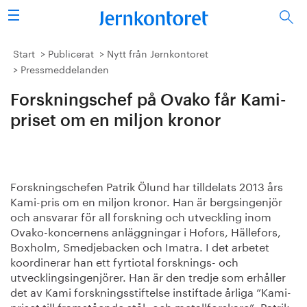
Sök
Stålindustrin
Start
Publicerat
Nytt från Jernkontoret
Pressmeddelanden
Vision 2050
Forskningschef på Ovako får Kami-
Forskning/utbildning
priset om en miljon kronor
Energi/miljö
Forskningschefen Patrik Ölund har tilldelats 2013 års
Vi tycker
Kami-pris om en miljon kronor. Han är bergsingenjör
och ansvarar för all forskning och utveckling inom
Publicerat
Ovako-koncernens anläggningar i Hofors, Hällefors,
Boxholm, Smedjebacken och Imatra. I det arbetet
Bildbank
koordinerar han ett fyrtiotal forsknings- och
utvecklingsingenjörer. Han är den tredje som erhåller
det av Kami forskningsstiftelse instiftade årliga ”Kami-
Om oss
priset till framstående stål- och metallforskare”. Patrik