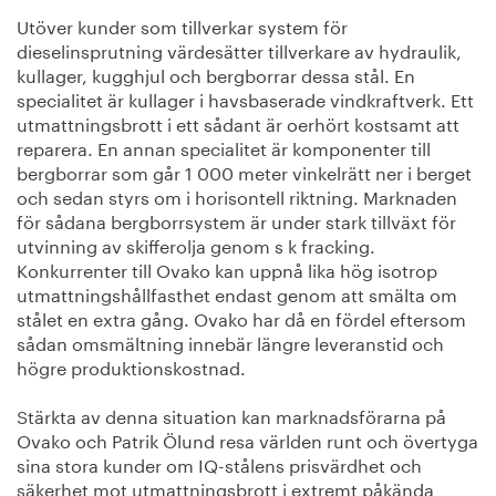
Utöver kunder som tillverkar system för
dieselinsprutning värdesätter tillverkare av hydraulik,
kullager, kugghjul och bergborrar dessa stål. En
specialitet är kullager i havsbaserade vindkraftverk. Ett
utmattningsbrott i ett sådant är oerhört kostsamt att
reparera. En annan specialitet är komponenter till
bergborrar som går 1 000 meter vinkelrätt ner i berget
och sedan styrs om i horisontell riktning. Marknaden
för sådana bergborrsystem är under stark tillväxt för
utvinning av skifferolja genom s k fracking.
Konkurrenter till Ovako kan uppnå lika hög isotrop
utmattningshållfasthet endast genom att smälta om
stålet en extra gång. Ovako har då en fördel eftersom
sådan omsmältning innebär längre leveranstid och
högre produktionskostnad.
Stärkta av denna situation kan marknadsförarna på
Ovako och Patrik Ölund resa världen runt och övertyga
sina stora kunder om IQ-stålens prisvärdhet och
säkerhet mot utmattningsbrott i extremt påkända