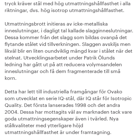
tryck kräver stål med hög utmattningshållfasthet i alla
riktningar, dvs. hög isotrop utmattningshållfasthet.
Utmattningsbrott initieras av icke-metalliska
inneslutningar, i dagligt tal kallade slagginneslutningar.
Dessa kommer från det slagg som bildas ovanpå det
flytande stålet vid tillverkningen. Slaggen avskiljs men
likväl blir en liten oundviklig mängd kvar i stålet när det
stelnat. Utvecklingsarbetet under Patrik Ölunds
ledning har gått ut på att reducera volymsandelen
inneslutningar och få dem fragmenterade till små
korn.
Detta har lett till industriella framgångar för Ovako
som utvecklat en serie IQ-stål, där IQ står för Isotropic
Quality. Det första lanserades 1998 och det andra
2004. Dessa har mottagits väl av marknaden tack vare
goda utmattningsegenskaper även i tvärled. Nya
stålkvaliteter med ytterligare höjd
utmattningshållfasthet är under framtagning.