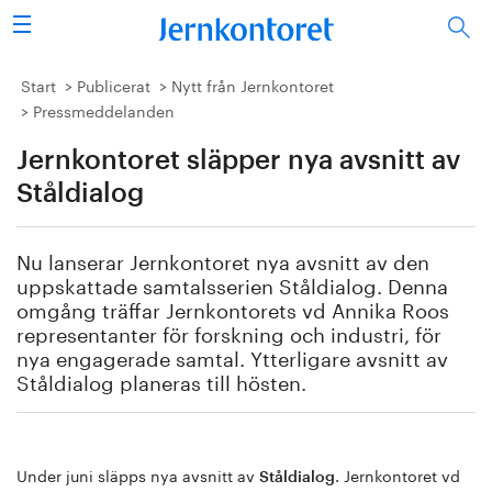
Sök
Stålindustrin
Start
Publicerat
Nytt från Jernkontoret
Pressmeddelanden
Vision 2050
Jernkontoret släpper nya avsnitt av
Forskning/utbildning
Ståldialog
Energi/miljö
Nu lanserar Jernkontoret nya avsnitt av den
uppskattade samtalsserien Ståldialog. Denna
Vi tycker
omgång träffar Jernkontorets vd Annika Roos
representanter för forskning och industri, för
nya engagerade samtal. Ytterligare avsnitt av
Publicerat
Ståldialog planeras till hösten.
Bildbank
Om oss
Under juni släpps nya avsnitt av
. Jernkontoret vd
Ståldialog