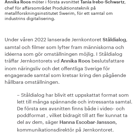
möter i första avsnittet
,
Annika Roos
Tania Irebo-Schwartz
chef för affärsområdet Produktionsteknik på
metallforskningsinstitutet Swerim, för ett samtal om
industrins digitalisering.
Under våren 2022 lanserade Jernkontoret
,
Ståldialog
samtal och filmer som lyfter fram människorna och
idéerna som gör omställningen möjlig. I Ståldialog
träffar Jernkontorets vd
beslutsfattare
Annika Roos
inom näringsliv och det offentliga Sverige för
engagerade samtal som kretsar kring den pågående
hållbara omställningen.
– Ståldialog har blivit ett uppskattat format som
lett till många spännande och intressanta samtal.
De första sex avsnitten finns både i video- och
poddformat , vilket bidragit till att fler kunnat ta
del av dem, säger
Hanna Escobar-Jansson,
kommunikationsdirektör på Jernkontoret.