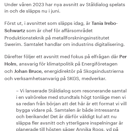
Under våren 2023 har nya avsnitt av Ståldialog spelats
in och de släpps nu i juni.
Först ut, i avsnittet som släpps idag, är
Tania Irebo-
som är chef för affärsområdet
Schwartz
Produktionsteknik på metallforskningsinstitutet
Swerim. Samtalet handlar om industrins digitalisering.
Därefter följer ett avsnitt med fokus på elfrågan där
Per
, ansvarig för klimatpolitik på Energiföretagen
Holm
och
energidirektör på Skogsindustrierna
Johan Bruce,
och verksamhetsanvarig på SKGS, medverkar.
– Vi lanserade Ståldialog som resonerande samtal
i en valrörelse med stundtals högt tonläge men vi
sa redan från början att det här är ett format vi vill
bygga vidare på. Samtalen är både intressanta
och berikande! Det är därför väldigt kul att nu
släppa fler avsnitt och ytterligare inspelningar är
planerade till hösten säger Annika Roos, vd på