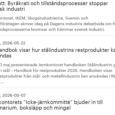
tt: Byråkrati och tillståndsprocesser stoppar
sk industri
ontoret, IKEM, Skogsindustrierna, Svemin och
kföretagen skriver idag på Dagens industris debattsida om 
tåndsprocesserna bromsar och hämmar svensk industri.
, 2026-05-22
andbok visar hur stålindustrins restprodukter k
ndas
0 maj presenterade Jernkontoret handboken Stålindustrin 
n stål – Handbok för restprodukter 2026. Handboken visar
stprodukter från stål- och metallindustrin kan användas i fl
..
, 2026-05-07
kontorets ”Icke-järnkommitté” bjuder in till
narium, boksläpp och mingel