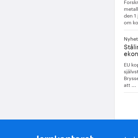
Forsk
metal
den 1 
om ko
Nyhet
Ståli
eko
EU kop
självs
Brysse
att ...