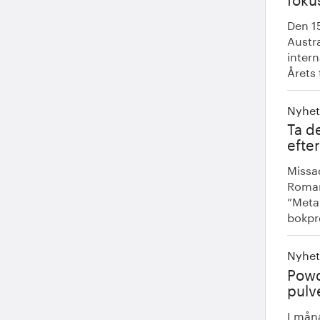
Den 1
Austra
inter
Årets 
Nyhet
Ta d
efte
Missa
Romar
”Metal
bokpr
Nyhet
Powd
pulve
I mån