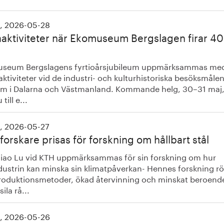
, 2026-05-28
aaktiviteter när Ekomuseum Bergslagen firar 40
seum Bergslagens fyrtioårsjubileum uppmärksammas me
aktiviteter vid de industri- och kulturhistoriska besöksmåle
om i Dalarna och Västmanland. Kommande helg, 30–31 maj
till e...
, 2026-05-27
forskare prisas för forskning om hållbart stål
iao Lu vid KTH uppmärksammas för sin forskning om hur
ndustrin kan minska sin klimatpåverkan- Hennes forskning rö
roduktionsmetoder, ökad återvinning och minskat beroend
ila rå...
, 2026-05-26