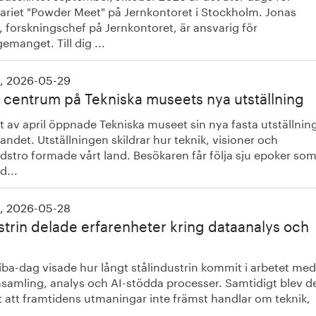
ariet "Powder Meet" på Jernkontoret i Stockholm. Jonas
, forskningschef på Jernkontoret, är ansvarig för
emanget. Till dig ...
, 2026-05-29
 i centrum på Tekniska museets nya utställning
et av april öppnade Tekniska museet sin nya fasta utställnin
ndet. Utställningen skildrar hur teknik, visioner och
dstro formade vårt land. Besökaren får följa sju epoker so
d...
, 2026-05-28
strin delade erfarenheter kring dataanalys och
iba-dag visade hur långt stålindustrin kommit i arbetet med
nsamling, analys och AI-stödda processer. Samtidigt blev d
t att framtidens utmaningar inte främst handlar om teknik,