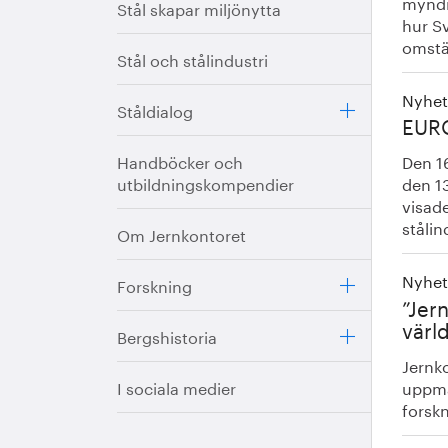
myndi
Stål skapar miljönytta
hur S
omstäl
Stål och stålindustri
Nyhet
Ståldialog
EURO
Handböcker och
Den 16
utbildningskompendier
den 1
visade
stålin
Om Jernkontoret
Nyhet
Forskning
”Jer
värl
Bergshistoria
Jernk
uppmä
I sociala medier
forskn