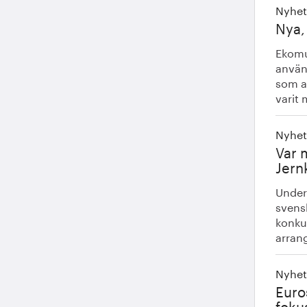
Nyhet
Nya,
Ekomu
använ
som ar
varit 
Nyhet
Var 
Jern
Under
svensk
konku
arrang
Nyhet
Euro
fokus