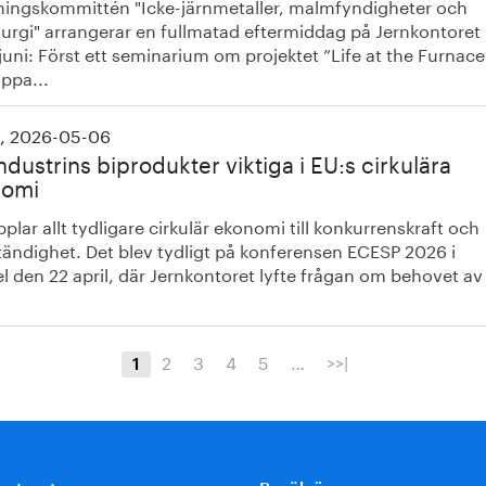
ningskommittén "Icke-järnmetaller, malmfyndigheter och
lurgi" arrangerar en fullmatad eftermiddag på Jernkontoret
juni: Först ett seminarium om projektet ”Life at the Furnace
ppa...
, 2026-05-06
ndustrins biprodukter viktiga i EU:s cirkulära
nomi
plar allt tydligare cirkulär ekonomi till konkurrenskraft och
tändighet. Det blev tydligt på konferensen ECESP 2026 i
l den 22 april, där Jernkontoret lyfte frågan om behovet av
2
3
4
5
…
>>|
1