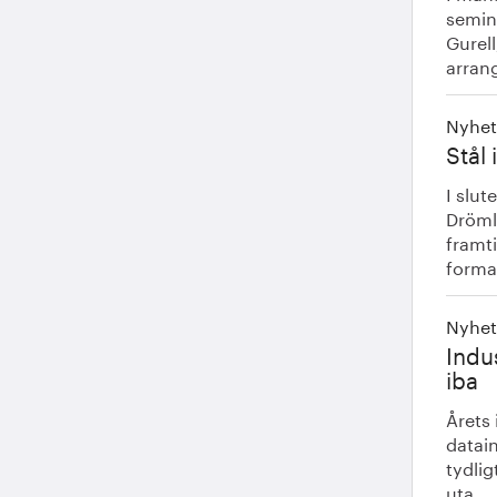
semin
Gurell
arrang
Nyhet
Stål
I slut
Drömla
framti
forma
Nyhet
Indu
iba
Årets 
datai
tydlig
uta...