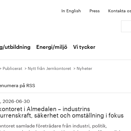
In English
Press
Kontakta o
Sök:
g/utbildning
Energi/miljö
Vi tycker
Publicerat
Nytt från Jernkontoret
Nyheter
enumera på RSS
, 2026-06-30
kontoret i Almedalen – industrins
urrenskraft, säkerhet och omställning i fokus
ntoret samlade företrädare från industri, politik,