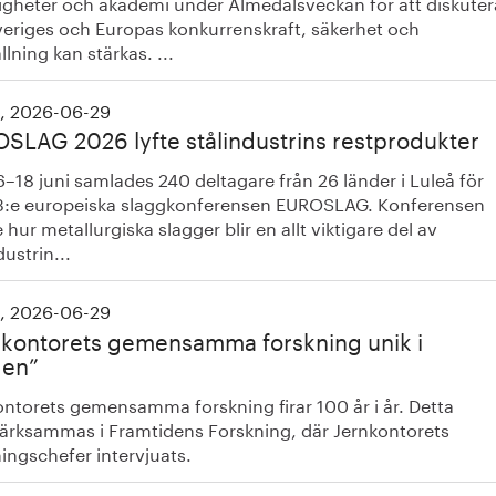
gheter och akademi under Almedalsveckan för att diskuter
veriges och Europas konkurrenskraft, säkerhet och
lning kan stärkas. ...
, 2026-06-29
SLAG 2026 lyfte stålindustrins restprodukter
–18 juni samlades 240 deltagare från 26 länder i Luleå för
3:e europeiska slaggkonferensen EUROSLAG. Konferensen
 hur metallurgiska slagger blir en allt viktigare del av
dustrin...
, 2026-06-29
nkontorets gemensamma forskning unik i
den”
ontorets gemensamma forskning firar 100 år i år. Detta
rksammas i Framtidens Forskning, där Jernkontorets
ingschefer intervjuats.