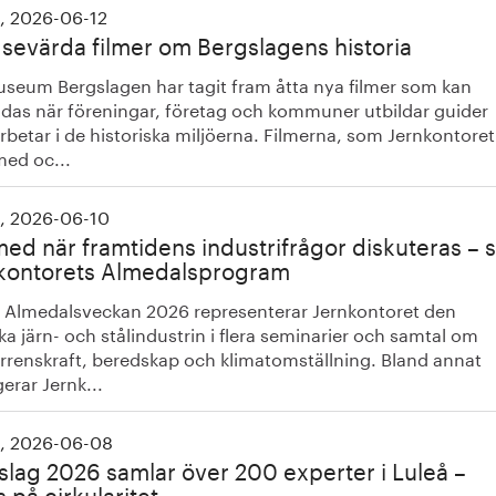
, 2026-06-12
 sevärda filmer om Bergslagens historia
seum Bergslagen har tagit fram åtta nya filmer som kan
das när föreningar, företag och kommuner utbildar guider
betar i de historiska miljöerna. Filmerna, som Jernkontoret
med oc...
, 2026-06-10
med när framtidens industrifrågor diskuteras – 
kontorets Almedalsprogram
 Almedalsveckan 2026 representerar Jernkontoret den
a järn- och stålindustrin i flera seminarier och samtal om
rrenskraft, beredskap och klimatomställning. Bland annat
erar Jernk...
, 2026-06-08
slag 2026 samlar över 200 experter i Luleå –
 på cirkularitet