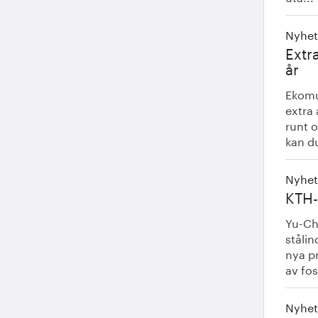
Nyhet
Extr
år
Ekomu
extra 
runt 
kan du 
Nyhet
KTH-
Yu-Ch
ståli
nya p
av foss
Nyhet