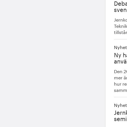
Deba
sven
Jernk
Tekni
tills
Nyhet
Ny h
anvä
Den 2
mer ä
hur re
samm.
Nyhet
Jern
semi