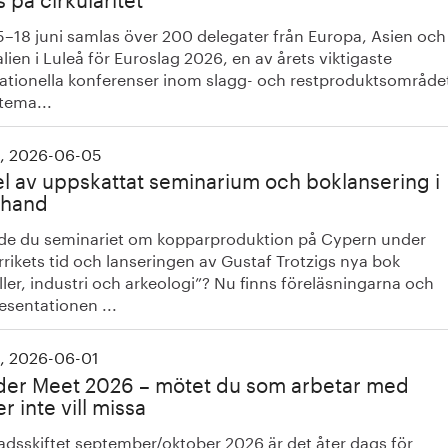
5–18 juni samlas över 200 delegater från Europa, Asien och
lien i Luleå för Euroslag 2026, en av årets viktigaste
nationella konferenser inom slagg- och restproduktsområde
tema...
, 2026-06-05
el av uppskattat seminarium och boklansering i
rhand
de du seminariet om kopparproduktion på Cypern under
rikets tid och lanseringen av Gustaf Trotzigs nya bok
ler, industri och arkeologi”? Nu finns föreläsningarna och
esentationen ...
, 2026-06-01
er Meet 2026 – mötet du som arbetar med
r inte vill missa
adsskiftet september/oktober 2026 är det åter dags för