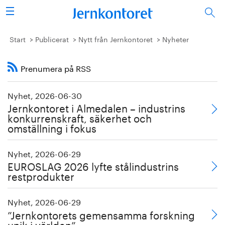
Sök
Stålindustrin
Start
Publicerat
Nytt från Jernkontoret
Nyheter
Vision 2050
Prenumera på RSS
Forskning/utbildning
Nyhet, 2026-06-30
Jernkontoret i Almedalen – industrins
Energi/miljö
konkurrenskraft, säkerhet och
omställning i fokus
Vi tycker
Nyhet, 2026-06-29
Publicerat
EUROSLAG 2026 lyfte stålindustrins
restprodukter
Bildbank
Nyhet, 2026-06-29
”Jernkontorets gemensamma forskning
Om oss
unik i världen”