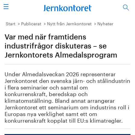
Sök
Stålindustrin
Start
Publicerat
Nytt från Jernkontoret
Nyheter
Var med när framtidens
Vision 2050
industrifrågor diskuteras – se
Forskning/utbildning
Jernkontorets Almedalsprogram
Energi/miljö
Under Almedalsveckan 2026 representerar
Jernkontoret den svenska järn- och stålindustrin
Vi tycker
i flera seminarier och samtal om
konkurrenskraft, beredskap och
Publicerat
klimatomställning. Bland annat arrangerar
Jernkontoret ett seminarium om industrins roll i
Europas nya verklighet samt ett om
Bildbank
konkurrenskraft kopplat till EU:s klimatregler.
Om oss