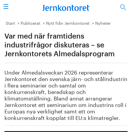
Sök
Stålindustrin
Start
Publicerat
Nytt från Jernkontoret
Nyheter
Var med när framtidens
Vision 2050
industrifrågor diskuteras – se
Forskning/utbildning
Jernkontorets Almedalsprogram
Energi/miljö
Under Almedalsveckan 2026 representerar
Jernkontoret den svenska järn- och stålindustrin
Vi tycker
i flera seminarier och samtal om
konkurrenskraft, beredskap och
Publicerat
klimatomställning. Bland annat arrangerar
Jernkontoret ett seminarium om industrins roll i
Europas nya verklighet samt ett om
Bildbank
konkurrenskraft kopplat till EU:s klimatregler.
Om oss