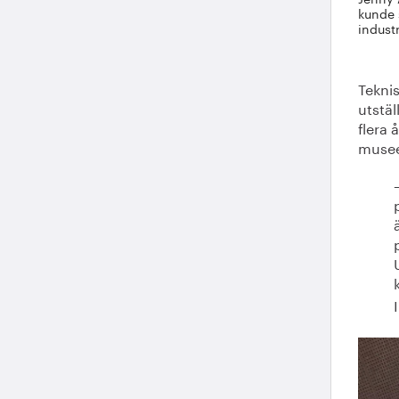
kunde 
indust
Teknis
utstäl
flera 
museet