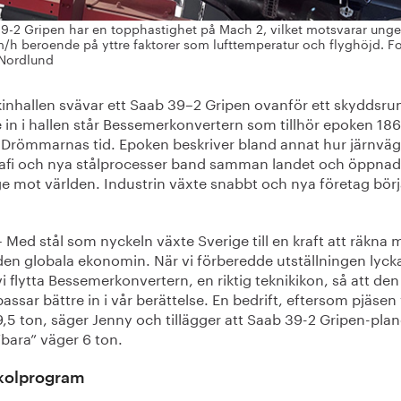
9-2 Gripen har en topphastighet på Mach 2, vilket motsvarar unge
/h beroende på yttre faktorer som lufttemperatur och flyghöjd. Fo
Nordlund
kinhallen svävar ett Saab 39–2 Gripen ovanför ett skyddsrum
 in i hallen står Bessemerkonvertern som tillhör epoken 18
 Drömmarnas tid. Epoken beskriver bland annat hur järnväg
rafi och nya stålprocesser band samman landet och öppna
ge mot världen. Industrin växte snabbt och nya företag börj
– Med stål som nyckeln växte Sverige till en kraft att räkna 
den globala ekonomin. När vi förberedde utställningen lyck
vi flytta Bessemerkonvertern, en riktig teknikikon, så att den
passar bättre in i vår berättelse. En bedrift, eftersom pjäsen
9,5 ton, säger Jenny och tillägger att Saab 39-2 Gripen-plan
”bara” väger 6 ton.
skolprogram