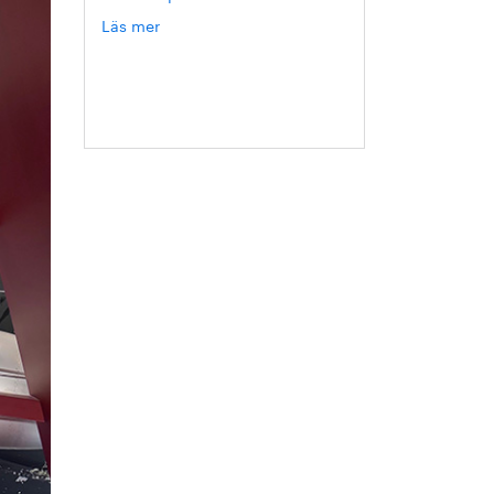
Läs mer
om
Hanna
Escobar-
Jansson