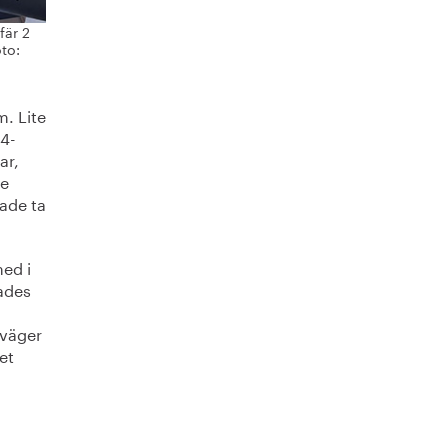
fär 2
to:
. Lite
64-
ar,
de
ade ta
med i
ades
 väger
et