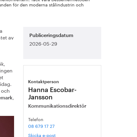
grunden för den moderna stålindustrin och
ta
tet av
Publiceringsdatum
2026-05-29
ök,
ningen
et
 idag.
Kontaktperson
e och
Hanna Escobar-
,
Jansson
emark
Kommunikationsdirektör
Telefon
08 679 17 27
Skicka e-post