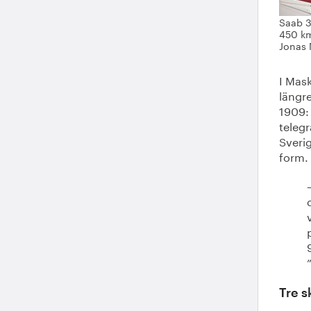
Saab 3
450 km
Jonas 
I Mas
längre
1909:
teleg
Sveri
form.
Tre 