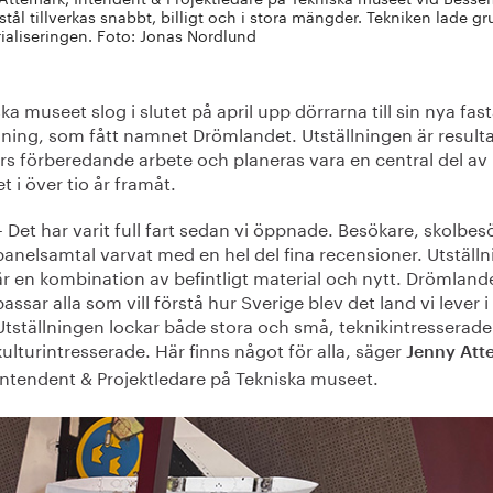
stål tillverkas snabbt, billigt och i stora mängder. Tekniken lade 
rialiseringen. Foto: Jonas Nordlund
ka museet slog i slutet på april upp dörrarna till sin nya fas
lning, som fått namnet Drömlandet. Utställningen är resulta
års förberedande arbete och planeras vara en central del av
 i över tio år framåt.
– Det har varit full fart sedan vi öppnade. Besökare, skolbes
panelsamtal varvat med en hel del fina recensioner. Utställ
är en kombination av befintligt material och nytt. Drömland
passar alla som vill förstå hur Sverige blev det land vi lever i
Utställningen lockar både stora och små, teknikintresserad
kulturintresserade. Här finns något för alla, säger
Jenny Att
Intendent & Projektledare på Tekniska museet.