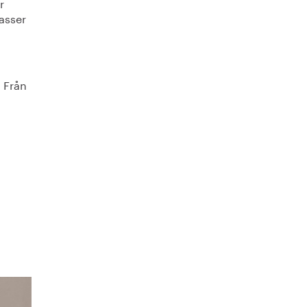
r
lasser
. Från