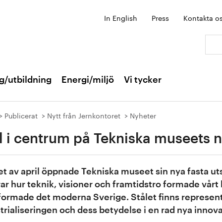
In English
Press
Kontakta o
Sök:
g/utbildning
Energi/miljö
Vi tycker
Publicerat
Nytt från Jernkontoret
Nyheter
l i centrum på Tekniska museets n
tet av april öppnade Tekniska museet sin nya fasta u
rar hur teknik, visioner och framtidstro formade vårt 
ormade det moderna Sverige. Stålet finns represente
trialiseringen och dess betydelse i en rad nya innova