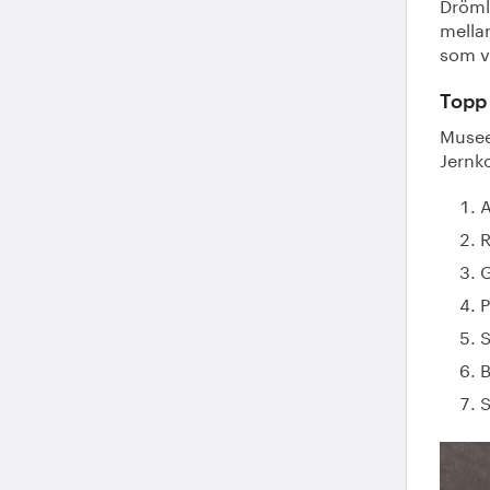
Drömla
mellan
som v
Topp 
Museet
Jernko
A
R
P
S
B
S