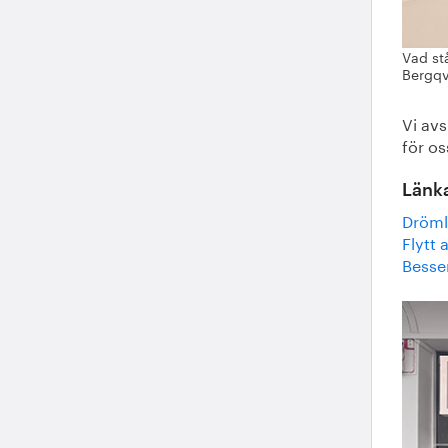
Vad st
Bergqv
Vi av
för os
Länka
Dröml
Flytt
Besse