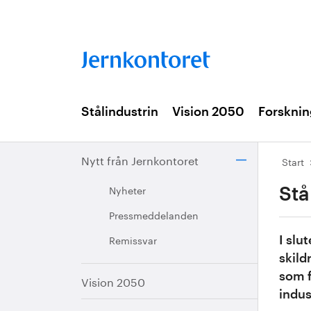
Stålindustrin
Vision 2050
Forsknin
Nytt från Jernkontoret
Start
Nyheter
Stå
Pressmeddelanden
Remissvar
I slu
skild
som f
Vision 2050
indus