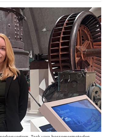
semerkonvertern. Tack vara bessemermetoden