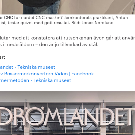
år CNC för i ordet CNC-maskin? Jernkontorets praktikant, Anton
ist, testar quizet med gott resultat. Bild: Jonas Nordlund
slutar med att konstatera att rutschkanan även går att anvä
s i medelåldern – den är ju tillverkad av stål.
r:
andet - Tekniska museet
 av Bessermerkonvertern Video | Facebook
mermetoden - Tekniska museet