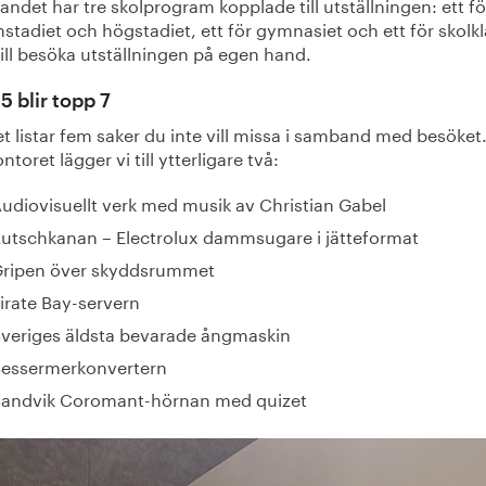
ndet har tre skolprogram kopplade till utställningen: ett fö
stadiet och högstadiet, ett för gymnasiet och ett för skolk
ill besöka utställningen på egen hand.
5 blir topp 7
 listar fem saker du inte vill missa i samband med besöket
ntoret lägger vi till ytterligare två:
udiovisuellt verk med musik av Christian Gabel
utschkanan – Electrolux dammsugare i jätteformat
Gripen över skyddsrummet
irate Bay-servern
veriges äldsta bevarade ångmaskin
essermerkonvertern
andvik Coromant-hörnan med quizet