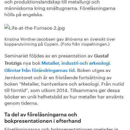
och produktionslandskap till metallurgi och
människorna kring smältugnarna. Föreläsningarna
hölls på engelska.
Kristina Winther-Jacobsen gav åhörarna en översikt över
kopparutvinning på Cypern. (Foto från inspelningen.)
Seminariet följdes av en presentation av
Gustaf
nya bok
.
Trotzigs
Metaller, industri och arkeologi
Boken utges av
Glimtar från förändringarnas tid
.
Jernkontoret och är en fristående fortsättning av
boken ”Metaller, hantverkare och arkeologi. Från nutid
till forntid”, som utkom 2014. Tillsammans ger dessa
böcker en unik helhetsbild av hur metaller har använts
genom tiderna.
Ta del av föreläsningarna och
bokpresentationen i efterhand
Föreläsningarna och bokpresentationen spelades in