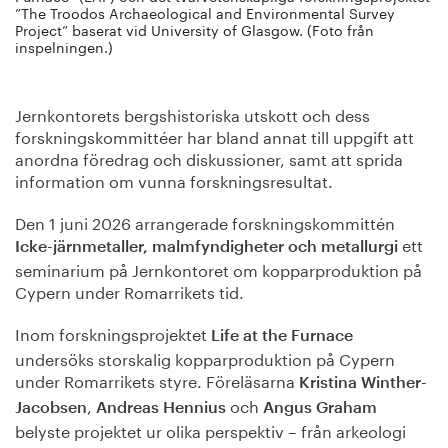
”The Troodos Archaeological and Environmental Survey
Project” baserat vid University of Glasgow. (Foto från
inspelningen.)
Jernkontorets bergshistoriska utskott och dess
forskningskommittéer har bland annat till uppgift att
anordna föredrag och diskussioner, samt att sprida
information om vunna forskningsresultat.
Den 1 juni 2026 arrangerade forskningskommittén
ett
Icke-järnmetaller, malmfyndigheter och metallurgi
seminarium på Jernkontoret om kopparproduktion på
Cypern under Romarrikets tid.
Inom forskningsprojektet
Life at the Furnace
undersöks storskalig kopparproduktion på Cypern
under Romarrikets styre. Föreläsarna
Kristina Winther-
,
och
Jacobsen
Andreas Hennius
Angus Graham
belyste projektet ur olika perspektiv – från arkeologi