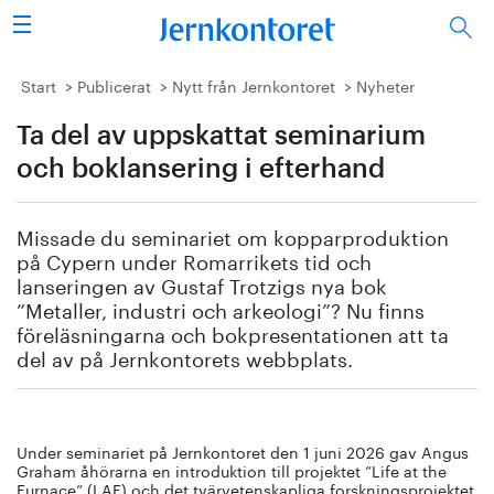
Sök
Stålindustrin
Start
Publicerat
Nytt från Jernkontoret
Nyheter
Ta del av uppskattat seminarium
Vision 2050
och boklansering i efterhand
Forskning/utbildning
Missade du seminariet om kopparproduktion
Energi/miljö
på Cypern under Romarrikets tid och
lanseringen av Gustaf Trotzigs nya bok
Vi tycker
”Metaller, industri och arkeologi”? Nu finns
föreläsningarna och bokpresentationen att ta
del av på Jernkontorets webbplats.
Publicerat
Bildbank
Under seminariet på Jernkontoret den 1 juni 2026 gav Angus
Om oss
Graham åhörarna en introduktion till projektet ”Life at the
Furnace” (LAF) och det tvärvetenskapliga forskningsprojektet