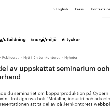
In English
Press
Kontakta o
Sök:
g/utbildning
Energi/miljö
Vi tycker
Publicerat
Nytt från Jernkontoret
Nyheter
del av uppskattat seminarium och
erhand
ade du seminariet om kopparproduktion på Cypern u
staf Trotzigs nya bok ”Metaller, industri och arkeol
esentationen att ta del av på Jernkontorets webbpl