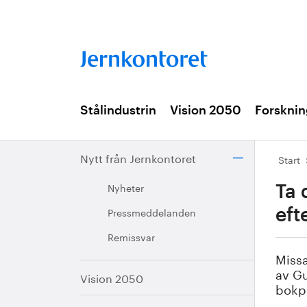
Stålindustrin
Vision 2050
Forsknin
Nytt från Jernkontoret
Start
Nyheter
Ta 
Pressmeddelanden
eft
Remissvar
Miss
av Gu
Vision 2050
bokpr