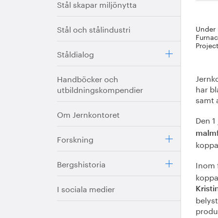
Stål skapar miljönytta
Stål och stålindustri
Under 
Furnac
Projec
Ståldialog
Jernk
Handböcker och
har bl
utbildningskompendier
samt 
Om Jernkontoret
Den 1
malmf
Forskning
koppa
Bergshistoria
Inom 
koppa
I sociala medier
Krist
belyst
produ