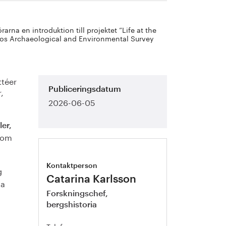
na en introduktion till projektet ”Life at the
odos Archaeological and Environmental Survey
ttéer
,
Publiceringsdatum
2026-06-05
ler,
 om
Kontaktperson
g
Catarina Karlsson
na
Forskningschef,
bergshistoria