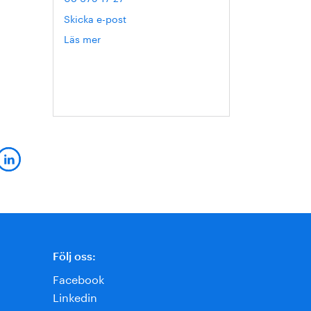
Skicka e-post
Läs mer
om
Hanna
Escobar-
Jansson
Följ oss:
Facebook
Linkedin