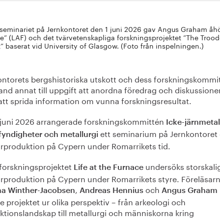
seminariet på Jernkontoret den 1 juni 2026 gav Angus Graham åhörar
e” (LAF) och det tvärvetenskapliga forskningsprojektet ”The Tro
t” baserat vid University of Glasgow. (Foto från inspelningen.)
ontorets bergshistoriska utskott och dess forskningskommi
and annat till uppgift att anordna föredrag och diskussioner
att sprida information om vunna forskningsresultat.
 juni 2026 arrangerade forskningskommittén
Icke-järnmetal
ett seminarium på Jernkontoret
yndigheter och metallurgi
rproduktion på Cypern under Romarrikets tid.
forskningsprojektet
undersöks storskali
Life at the Furnace
rproduktion på Cypern under Romarrikets styre. Föreläsar
,
och
ina Winther-Jacobsen
Andreas Hennius
Angus Graham
e projektet ur olika perspektiv – från arkeologi och
ktionslandskap till metallurgi och människorna kring