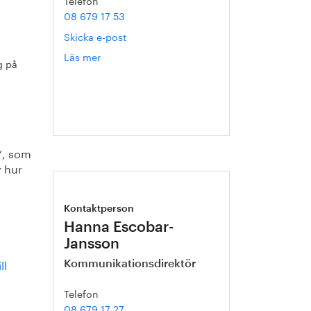
Telefon
08 679 17 53
Skicka e-post
Läs mer
om
g på
Catarina
Karlsson
d”, som
v hur
Kontaktperson
Hanna Escobar-
Jansson
ll
Kommunikationsdirektör
Telefon
08 679 17 27