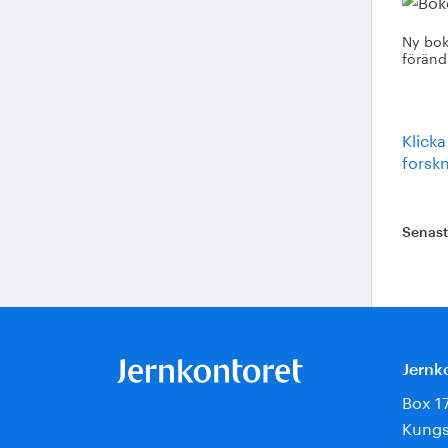
Ny bok 
föränd
Klicka
forsk
Senas
Jernk
Box 1
Kungs