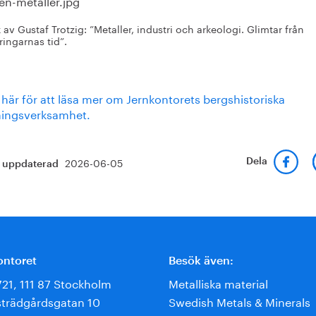
av Gustaf Trotzig: ”Metaller, industri och arkeologi. Glimtar från
ringarnas tid”.
 här för att läsa mer om Jernkontorets bergshistoriska
ningsverksamhet.
2026-06-05
Dela
t uppdaterad
ontoret
Besök även:
721, 111 87 Stockholm
Metalliska material
trädgårdsgatan 10
Swedish Metals & Minerals