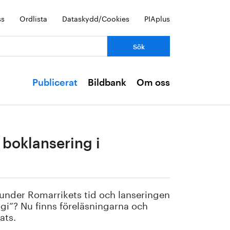
ss
Ordlista
Dataskydd/Cookies
PIAplus
Publicerat
Bildbank
Om oss
 boklansering i
nder Romarrikets tid och lanseringen
ogi”? Nu finns föreläsningarna och
ats.