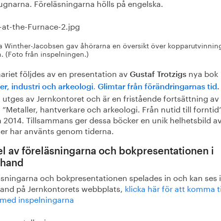
ugnarna. Föreläsningarna hölls på engelska.
na Winther-Jacobsen gav åhörarna en översikt över kopparutvinnin
. (Foto från inspelningen.)
ariet följdes av en presentation av
nya bok
Gustaf Trotzigs
.
er, industri och arkeologi
Glimtar från förändringarnas tid
.
utges av Jernkontoret och är en fristående fortsättning av
”Metaller, hantverkare och arkeologi. Från nutid till fornti
 2014. Tillsammans ger dessa böcker en unik helhetsbild a
ler har använts genom tiderna.
el av föreläsningarna och bokpresentationen i
rhand
äsningarna och bokpresentationen spelades in och kan ses i
hand på Jernkontorets webbplats,
klicka här för att komma ti
 med inspelningarna