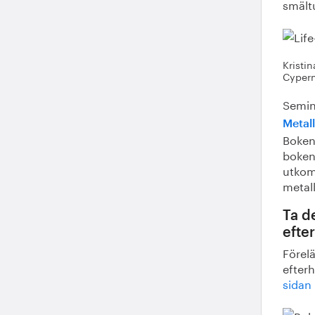
smält
Kristi
Cypern
Semin
Metall
Boken 
boken 
utkom
metal
Ta d
efte
Förel
efter
sidan