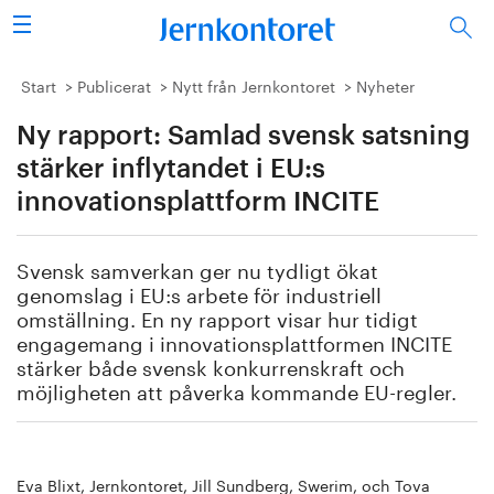
Sök
Stålindustrin
Start
Publicerat
Nytt från Jernkontoret
Nyheter
Ny rapport: Samlad svensk satsning
Vision 2050
stärker inflytandet i EU:s
Forskning/utbildning
innovationsplattform INCITE
Energi/miljö
Svensk samverkan ger nu tydligt ökat
genomslag i EU:s arbete för industriell
Vi tycker
omställning. En ny rapport visar hur tidigt
engagemang i innovationsplattformen INCITE
Publicerat
stärker både svensk konkurrenskraft och
möjligheten att påverka kommande EU-regler.
Bildbank
Om oss
Eva Blixt, Jernkontoret, Jill Sundberg, Swerim, och Tova