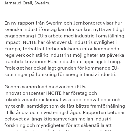
Jarnerud Örell, Swerim.
En ny rapport från Swerim och Jernkontoret visar hur
svenska industriföretag kan dra konkret nytta av tidigt
engagemang i EU:s arbete med industriell omställning.
Impact INCITE har ökat svensk industris synlighet i
Europa, förbättrat förberedelserna inför kommande
regelverk och stärkt industrins möjligheter att påverka
framtida krav inom EU:s industriutsläppslagstiftning.
Projektet har också lagt grunden för kommande EU-
satsningar på forskning för energiintensiv industri.
Genom samordnad medverkan i EU:s
innovationscenter INCITE har företag och
teknikleverantörer kunnat visa upp innovationer och
ny teknik, samtidigt som de fått bättre framförhållning
i tillstånds- och investeringsfrågor. Rapporten betonar
behovet av långsiktig samverkan mellan industri,
forskning och myndigheter för att säkerställa att
svenska lösningar får fortsatt genomslag när EU:s