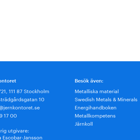
ontoret
Besök även:
721, 111 87 Stockholm
Metalliska material
trädgårdsgatan 10
Swedish Metals & Minerals
e@jernkontoret.se
Energihandboken
9 17 00
Metallkompetens
Järnkoll
rig utgivare:
 Escobar-Jansson