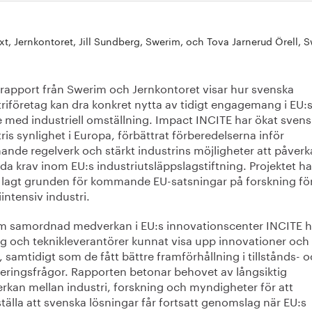
ixt, Jernkontoret, Jill Sundberg, Swerim, och Tova Jarnerud Örell, 
 rapport från Swerim och Jernkontoret visar hur svenska
riföretag kan dra konkret nytta av tidigt engagemang i EU:
e med industriell omställning. Impact INCITE har ökat svens
ris synlighet i Europa, förbättrat förberedelserna inför
nde regelverk och stärkt industrins möjligheter att påverk
da krav inom EU:s industriutsläppslagstiftning. Projektet ha
 lagt grunden för kommande EU-satsningar på forskning fö
intensiv industri.
 samordnad medverkan i EU:s innovationscenter INCITE h
ag och teknikleverantörer kunnat visa upp innovationer och
, samtidigt som de fått bättre framförhållning i tillstånds- 
teringsfrågor. Rapporten betonar behovet av långsiktig
rkan mellan industri, forskning och myndigheter för att
tälla att svenska lösningar får fortsatt genomslag när EU:s