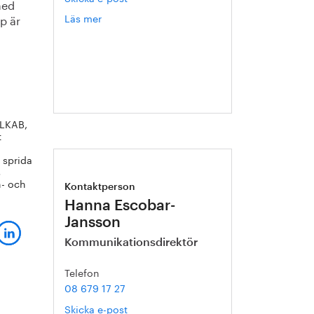
med
Läs mer
om
p är
Eva
Blixt
 LKAB,
t
 sprida
s
n- och
Kontaktperson
Hanna Escobar-
Jansson
Kommunikationsdirektör
Telefon
08 679 17 27
Skicka e-post