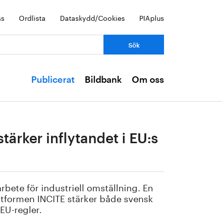
ss
Ordlista
Dataskydd/Cookies
PIAplus
Publicerat
Bildbank
Om oss
ärker inflytandet i EU:s
bete för industriell omställning. En
ttformen INCITE stärker både svensk
EU-regler.