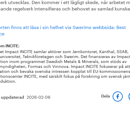
erk utvecklas. Den kommer i ett lägligt skede, när arbetet 
nde regelverk intensifieras och behovet av samlad kunska
ten finns att läsa i sin helhet via Swerims webbsida: Best
ce
om INCITE:
tet Impact INCITE samlar aktörer som Jernkontoret, Kanthal, SSAB,
universitet, Teknikföretagen och Swerim. Det finansieras av Impac
tion inom programmet Swedish Metals & Minerals, som stöds av
myndigheten, Formas och Vinnova. Impact INCITE fokuserar på att
ation och bevaka svenska intressen kopplat till EU-kommissionen
tionscenter INCITE, med särskilt fokus på forskning om svensk jär
oduktion.
2026-02-06
Dela
t uppdaterad