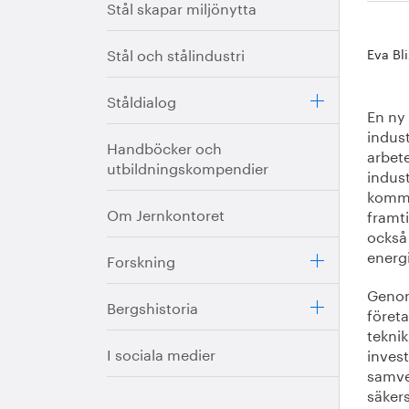
Stål skapar miljönytta
Stål och stålindustri
Eva Bl
Ståldialog
En ny
indust
Handböcker och
arbet
utbildningskompendier
indust
komma
Om Jernkontoret
framti
också
energi
Forskning
Genom
Bergshistoria
föret
teknik
I sociala medier
inves
samve
säkers