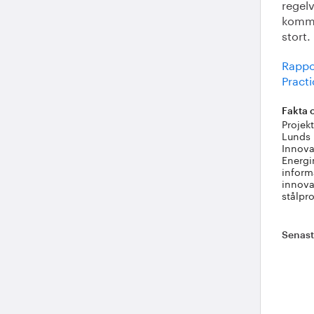
regelv
komma
stort.
Rappor
Practi
Fakta 
Projek
Lunds 
Innova
Energi
inform
innova
stålpr
Senas