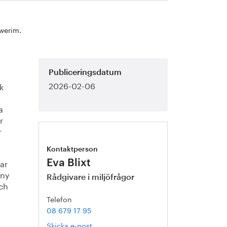
Swerim.
s
Publiceringsdatum
2026-02-06
k
a
r
r
Kontaktperson
ar
Eva Blixt
 ny
Rådgivare i miljöfrågor
och
Telefon
08 679 17 95
Skicka e-post