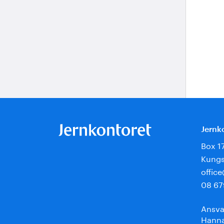
Jernk
Box 1
Kungs
offic
08 67
Ansva
Hanna