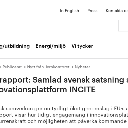
In English
Press
Kontakta o
Sök:
g/utbildning
Energi/miljö
Vi tycker
Publicerat
Nytt från Jernkontoret
Nyheter
rapport: Samlad svensk satsning st
ovationsplattform INCITE
k samverkan ger nu tydligt ökat genomslag i EU:s ar
pport visar hur tidigt engagemang i innovationspla
rrenskraft och möjligheten att påverka kommande 