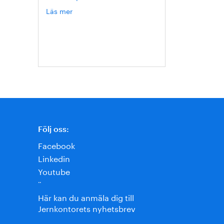
Läs mer
om
Hanna
Escobar-
Jansson
Följ oss:
Facebook
Linkedin
Youtube
¨
Här kan du anmäla dig till
Jernkontorets nyhetsbrev