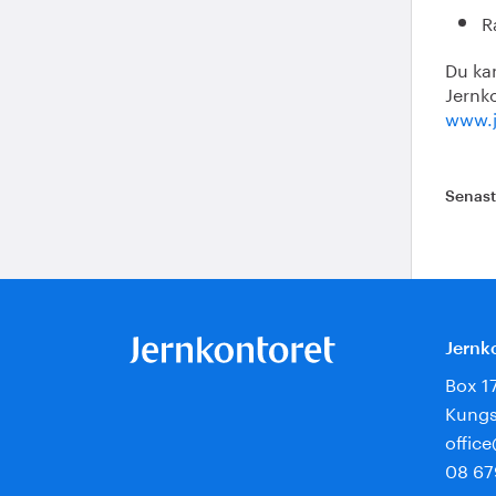
R
Du kan
Jernk
www.j
Senas
Jernk
Box 1
Kungs
offic
08 67