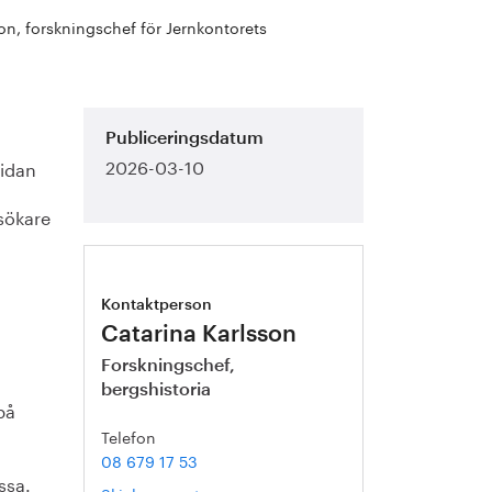
n, forskningschef för Jernkontorets
Publiceringsdatum
2026-03-10
sidan
esökare
Kontaktperson
Catarina Karlsson
Forskningschef,
bergshistoria
på
Telefon
08 679 17 53
ssa.