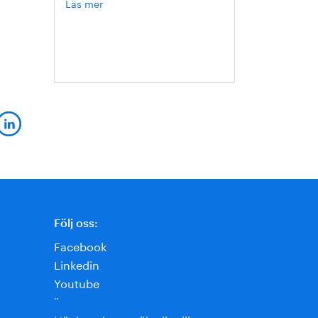
Läs mer
om
Hanna
Escobar-
å
Jansson
Följ oss:
Facebook
Linkedin
Youtube
¨