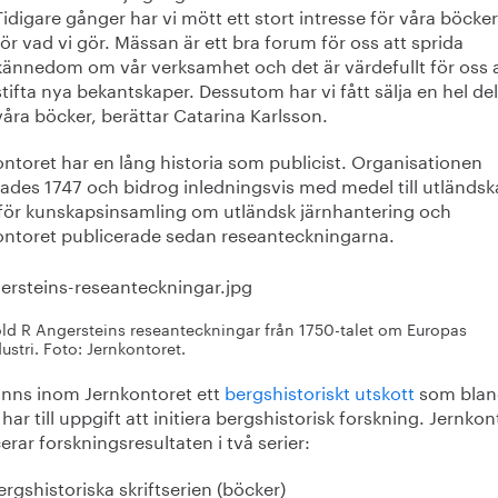
Tidigare gånger har vi mött ett stort intresse för våra böcke
för vad vi gör. Mässan är ett bra forum för oss att sprida
kännedom om vår verksamhet och det är värdefullt för oss 
stifta nya bekantskaper. Dessutom har vi fått sälja en hel de
våra böcker, berättar Catarina Karlsson.
ntoret har en lång historia som publicist. Organisationen
ades 1747 och bidrog inledningsvis med medel till utländsk
 för kunskapsinsamling om utländsk järnhantering och
ontoret publicerade sedan reseanteckningarna.
ld R Angersteins reseanteckningar från 1750-talet om Europas
ustri. Foto: Jernkontoret.
finns inom Jernkontoret ett
bergshistoriskt utskott
som blan
har till uppgift att initiera bergshistorisk forskning. Jernkon
erar forskningsresultaten i två serier:
ergshistoriska skriftserien (böcker)