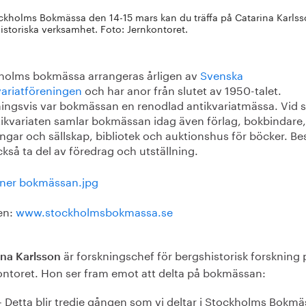
ckholms Bokmässa den 14-15 mars kan du träffa på Catarina Karlsso
istoriska verksamhet. Foto: Jernkontoret.
holms bokmässa arrangeras årligen av
Svenska
variatföreningen
och har anor från slutet av 1950-talet.
ningsvis var bokmässan en renodlad antikvariatmässa. Vid 
tikvariaten samlar bokmässan idag även förlag, bokbindare,
ngar och sällskap, bibliotek och auktionshus för böcker. B
kså ta del av föredrag och utställning.
en:
www.stockholmsbokmassa.se
är forskningschef för bergshistorisk forskning 
ina Karlsson
ontoret. Hon ser fram emot att delta på bokmässan:
– Detta blir tredje gången som vi deltar i Stockholms Bokmä