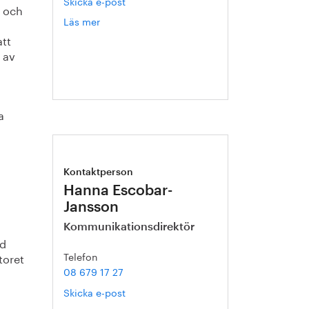
Skicka e-post
r och
Läs mer
om
Catarina
att
Karlsson
l av
a
Kontaktperson
Hanna Escobar-
Jansson
Kommunikationsdirektör
d
Telefon
toret
08 679 17 27
Skicka e-post