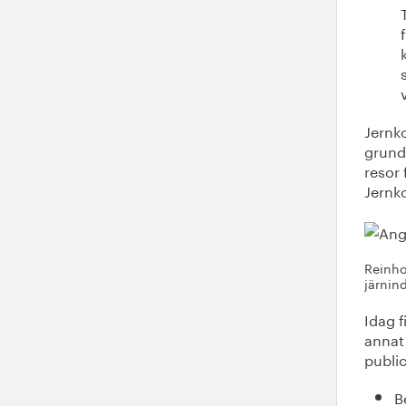
Jernko
grund
resor
Jernk
Reinho
järnind
Idag 
annat 
public
B