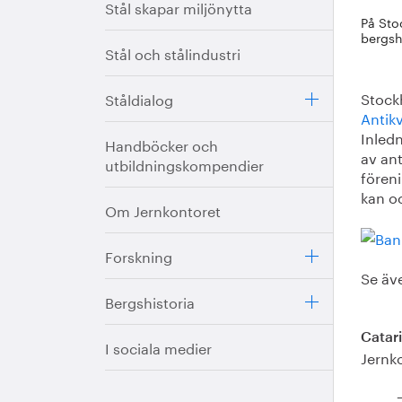
Stål skapar miljönytta
På Sto
bergsh
Stål och stålindustri
Stock
Ståldialog
Antik
Inled
Handböcker och
av an
utbildningskompendier
föreni
kan oc
Om Jernkontoret
Forskning
Se äv
Bergshistoria
Catar
I sociala medier
Jernk