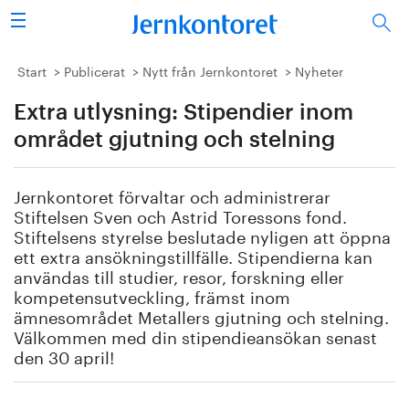
Sök
Stålindustrin
Start
Publicerat
Nytt från Jernkontoret
Nyheter
Extra utlysning: Stipendier inom
Vision 2050
området gjutning och stelning
Forskning/utbildning
Jernkontoret förvaltar och administrerar
Energi/miljö
Stiftelsen Sven och Astrid Toressons fond.
Stiftelsens styrelse beslutade nyligen att öppna
Vi tycker
ett extra ansökningstillfälle. Stipendierna kan
användas till studier, resor, forskning eller
kompetensutveckling, främst inom
Publicerat
ämnesområdet Metallers gjutning och stelning.
Välkommen med din stipendieansökan senast
Bildbank
den 30 april!
Om oss