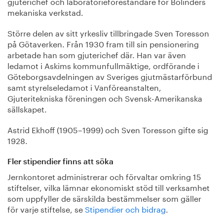
gjuterichef och laboratorieföreståndare för Bolinders
mekaniska verkstad.
Större delen av sitt yrkesliv tillbringade Sven Toresson
på Götaverken. Från 1930 fram till sin pensionering
arbetade han som gjuterichef där. Han var även
ledamot i Askims kommunfullmäktige, ordförande i
Göteborgsavdelningen av Sveriges gjutmästarförbund
samt styrelseledamot i Vanföreanstalten,
Gjuteritekniska föreningen och Svensk-Amerikanska
sällskapet.
Astrid Ekhoff (1905–1999) och Sven Toresson gifte sig
1928.
Fler stipendier finns att söka
Jernkontoret administrerar och förvaltar omkring 15
stiftelser, vilka lämnar ekonomiskt stöd till verksamhet
som uppfyller de särskilda bestämmelser som gäller
för varje stiftelse, se
Stipendier och bidrag
.