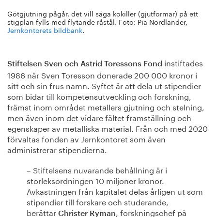
Götgjutning pågår, det vill säga kokiller (gjutformar) på ett
stigplan fylls med flytande råstål. Foto: Pia Nordlander,
Jernkontorets bildbank
.
instiftades
Stiftelsen Sven och Astrid Toressons Fond
1986 när Sven Toresson donerade 200 000 kronor i
sitt och sin frus namn. Syftet är att dela ut stipendier
som bidar till kompetensutveckling och forskning,
främst inom området metallers gjutning och stelning,
men även inom det vidare fältet framställning och
egenskaper av metalliska material. Från och med 2020
förvaltas fonden av Jernkontoret som även
administrerar stipendierna.
– Stiftelsens nuvarande behållning är i
storleksordningen 10 miljoner kronor.
Avkastningen från kapitalet delas årligen ut som
stipendier till forskare och studerande,
berättar
, forskningschef på
Christer Ryman