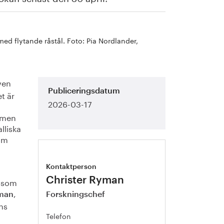
 med flytande råstål. Foto: Pia Nordlander,
ven
Publiceringsdatum
t är
2026-03-17
, men
lliska
som
Kontaktperson
Christer Ryman
t som
,
yman
Forskningschef
ns
Telefon