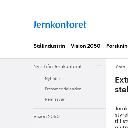
Stålindustrin
Vision 2050
Forsknin
Nytt från Jernkontoret
Start
Nyheter
Ext
Pressmeddelanden
ste
Remissvar
Jernk
styre
Vision 2050
till 
gjutn