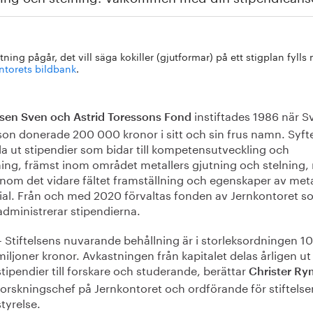
ning pågår, det vill säga kokiller (gjutformar) på ett stigplan fylls
ntorets bildbank
.
instiftades 1986 när S
elsen Sven och Astrid Toressons Fond
son donerade 200 000 kronor i sitt och sin frus namn. Syfte
la ut stipendier som bidar till kompetensutveckling och
ning, främst inom området metallers gjutning och stelning
nom det vidare fältet framställning och egenskaper av meta
ial. Från och med 2020 förvaltas fonden av Jernkontoret 
administrerar stipendierna.
– Stiftelsens nuvarande behållning är i storleksordningen 10
miljoner kronor. Avkastningen från kapitalet delas årligen u
stipendier till forskare och studerande, berättar
Christer R
forskningschef på Jernkontoret och ordförande för stiftelse
styrelse.