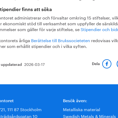
stipendier finns att söka
ntoret administrerar och förvaltar omkring 15 stiftelser, vil
r ekonomiskt stöd till verksamhet som uppfyller de särskild
melser som gäller för varje stiftelse, se
Stipendier och bid
kontorets årliga
Berättelse till Brukssocieteten
redovisas vil
er som erhållit stipendier och i vilka syften.
2026-03-17
Dela
t uppdaterad
ontoret
Besök även:
721, 111 87 Stockholm
Metalliska material
trädgårdsgatan 10
Swedish Metals & Minerals