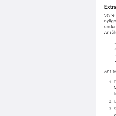
Extr
Styre
nylige
under 
Ansök
Anslag
F
M
f
S