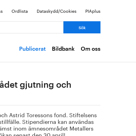
ss
Ordlista
Dataskydd/Cookies
PIAplus
Publicerat
Bildbank
Om oss
rådet gjutning och
och Astrid Toressons fond. Stiftelsens
tillfälle. Stipendierna kan användas
, främst inom ämnesområdet Metallers
kan senast den 30 april!