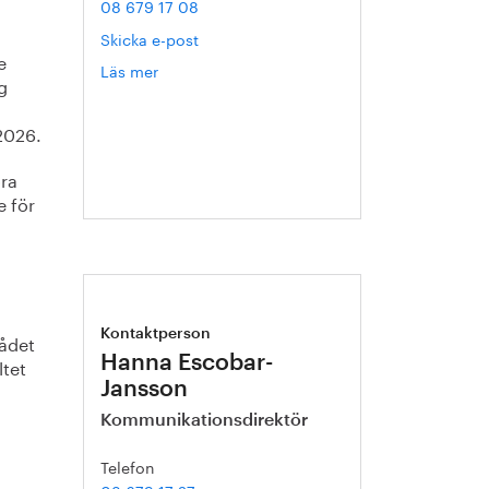
08 679 17 08
Skicka e-post
e
Läs mer
om
g
Christer
Ryman
2026.
öra
e för
Kontaktperson
ådet
Hanna Escobar-
ltet
Jansson
Kommunikationsdirektör
Telefon