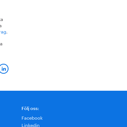
ka
a
rag
.
ka
Följ oss:
Facebook
Linkedin