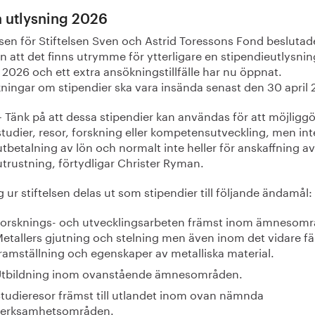
a utlysning 2026
lsen för Stiftelsen Sven och Astrid Toressons Fond beslutad
n att det finns utrymme för ytterligare en stipendieutlysnin
2026 och ett extra ansökningstillfälle har nu öppnat.
ningar om stipendier ska vara insända senast den 30 april 
– Tänk på att dessa stipendier kan användas för att möjligg
studier, resor, forskning eller kompetensutveckling, men int
utbetalning av lön och normalt inte heller för anskaffning av
utrustning, förtydligar Christer Ryman.
 ur stiftelsen delas ut som stipendier till följande ändamål:
orsknings- och utvecklingsarbeten främst inom ämnesomr
etallers gjutning och stelning men även inom det vidare fä
ramställning och egenskaper av metalliska material.
Utbildning inom ovanstående ämnesområden.
tudieresor främst till utlandet inom ovan nämnda
verksamhetsområden.