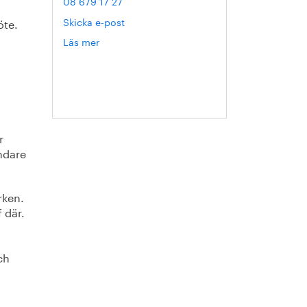
08 679 17 27
Skicka e-post
öte.
Läs mer
om
Hanna
Escobar-
Jansson
r
ndare
rken.
 där.
ch