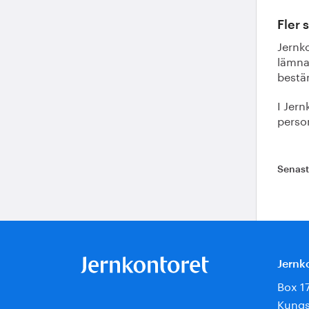
Fler 
Jernko
lämna
bestäm
I Jern
person
Senas
Jernk
Box 1
Kungs