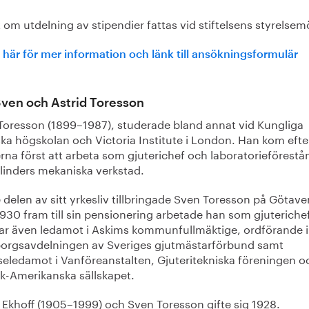
 om utdelning av stipendier fattas vid stiftelsens styrelsem
 här för mer information och länk till ansökningsformulär
ven och Astrid Toresson
Toresson (1899–1987), studerade bland annat vid Kungliga
ska högskolan och Victoria Institute i London. Han kom efte
rna först att arbeta som gjuterichef och laboratorieförestå
olinders mekaniska verkstad.
 delen av sitt yrkesliv tillbringade Sven Toresson på Götave
930 fram till sin pensionering arbetade han som gjuterichef
ar även ledamot i Askims kommunfullmäktige, ordförande i
orgsavdelningen av Sveriges gjutmästarförbund samt
lseledamot i Vanföreanstalten, Gjuteritekniska föreningen o
k-Amerikanska sällskapet.
 Ekhoff (1905–1999) och Sven Toresson gifte sig 1928.