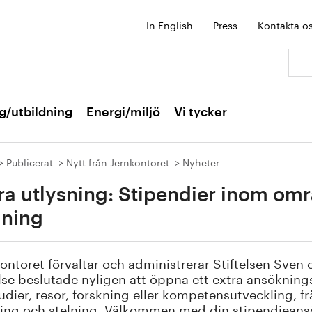
In English
Press
Kontakta o
Sök:
g/utbildning
Energi/miljö
Vi tycker
Publicerat
Nytt från Jernkontoret
Nyheter
ra utlysning: Stipendier inom om
lning
ontoret förvaltar och administrerar Stiftelsen Sven 
lse beslutade nyligen att öppna ett extra ansöknings
studier, resor, forskning eller kompetensutveckling
ing och stelning. Välkommen med din stipendieansö