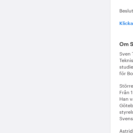
Beslut
Klicka
Om S
Sven 
Tekni
studie
för B
Större
Från 1
Han v
Göteb
styre
Svens
Astrid