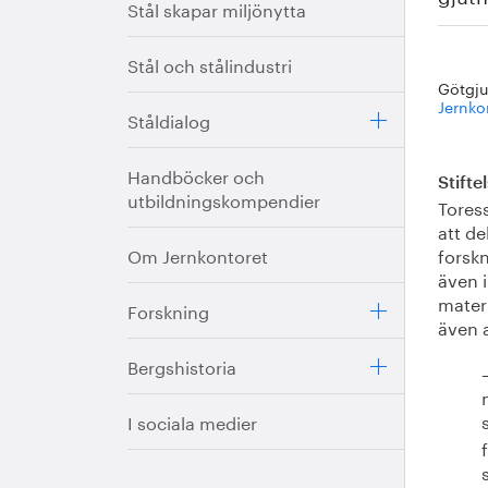
Stål skapar miljönytta
Stål och stålindustri
Götgjut
Jernko
Ståldialog
Handböcker och
Stift
utbildningskompendier
Tores
att de
Om Jernkontoret
forsk
även i
mater
Forskning
även 
Bergshistoria
I sociala medier