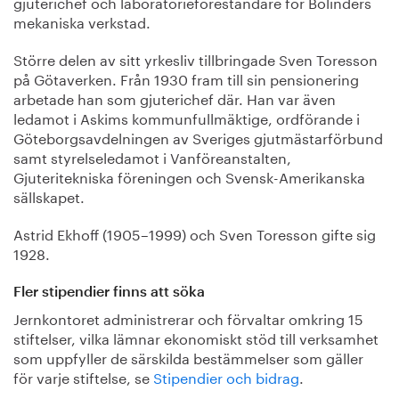
gjuterichef och laboratorieföreståndare för Bolinders
mekaniska verkstad.
Större delen av sitt yrkesliv tillbringade Sven Toresson
på Götaverken. Från 1930 fram till sin pensionering
arbetade han som gjuterichef där. Han var även
ledamot i Askims kommunfullmäktige, ordförande i
Göteborgsavdelningen av Sveriges gjutmästarförbund
samt styrelseledamot i Vanföreanstalten,
Gjuteritekniska föreningen och Svensk-Amerikanska
sällskapet.
Astrid Ekhoff (1905–1999) och Sven Toresson gifte sig
1928.
Fler stipendier finns att söka
Jernkontoret administrerar och förvaltar omkring 15
stiftelser, vilka lämnar ekonomiskt stöd till verksamhet
som uppfyller de särskilda bestämmelser som gäller
för varje stiftelse, se
Stipendier och bidrag
.