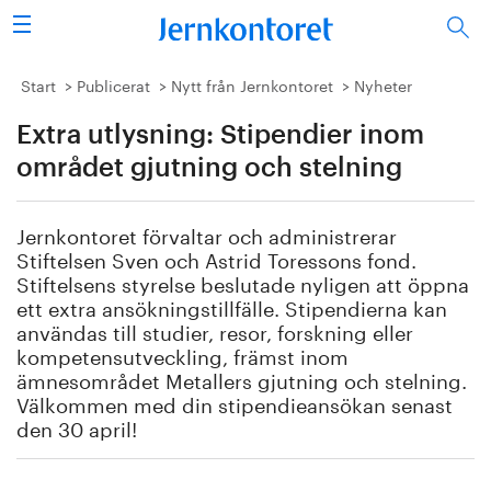
Sök
Stålindustrin
Start
Publicerat
Nytt från Jernkontoret
Nyheter
Extra utlysning: Stipendier inom
Vision 2050
området gjutning och stelning
Forskning/utbildning
Jernkontoret förvaltar och administrerar
Energi/miljö
Stiftelsen Sven och Astrid Toressons fond.
Stiftelsens styrelse beslutade nyligen att öppna
Vi tycker
ett extra ansökningstillfälle. Stipendierna kan
användas till studier, resor, forskning eller
kompetensutveckling, främst inom
Publicerat
ämnesområdet Metallers gjutning och stelning.
Välkommen med din stipendieansökan senast
Bildbank
den 30 april!
Om oss