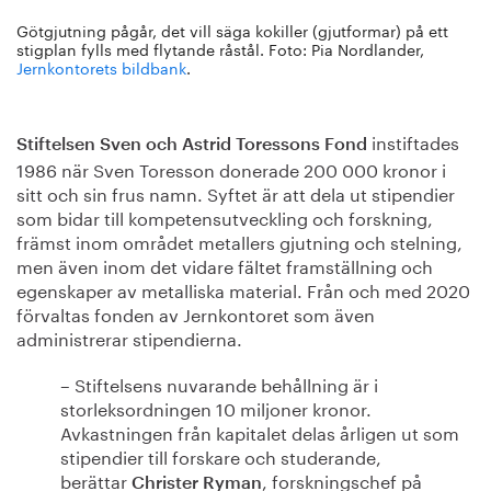
Götgjutning pågår, det vill säga kokiller (gjutformar) på ett
stigplan fylls med flytande råstål. Foto: Pia Nordlander,
Jernkontorets bildbank
.
instiftades
Stiftelsen Sven och Astrid Toressons Fond
1986 när Sven Toresson donerade 200 000 kronor i
sitt och sin frus namn. Syftet är att dela ut stipendier
som bidar till kompetensutveckling och forskning,
främst inom området metallers gjutning och stelning,
men även inom det vidare fältet framställning och
egenskaper av metalliska material. Från och med 2020
förvaltas fonden av Jernkontoret som även
administrerar stipendierna.
– Stiftelsens nuvarande behållning är i
storleksordningen 10 miljoner kronor.
Avkastningen från kapitalet delas årligen ut som
stipendier till forskare och studerande,
berättar
, forskningschef på
Christer Ryman