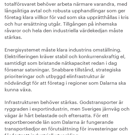
totalförsvaret behöver arbeta närmare varandra, med
långsiktiga avtal och robusta upphandlingar som ger
företag klara villkor för vad som ska upprätthållas i kris
och hur ersättning utgår. Tillgången på inhemska
råvaror och hela den industriella värdekedjan måste
stärkas.
Energisystemet måste klara industrins omställning.
Elektrifieringen kräver stabil och konkurrenskraftig el,
samtidigt som bristande nätkapacitet redan i dag
försenar satsningar. Snabbare tillstånd, strategiska
prioriteringar och utbyggd elinfrastruktur är
nödvändigt för att företag i regioner som Dalarna ska
kunna växa.
Infrastrukturen behöver stärkas. Godstransporter är
ryggraden i exportindustrin, men Sveriges järnväg och
vägar är hårt belastade och eftersatta. För ett
exportberoende län som Dalarna är fungerande
transportkedjor en förutsättning för investeringar och
för fortsatt industriell utveckling.