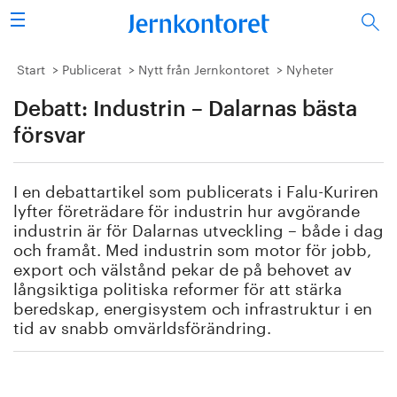
Sök
Stålindustrin
Start
Publicerat
Nytt från Jernkontoret
Nyheter
Debatt: Industrin – Dalarnas bästa
Vision 2050
försvar
Forskning/utbildning
I en debattartikel som publicerats i Falu-Kuriren
Energi/miljö
lyfter företrädare för industrin hur avgörande
industrin är för Dalarnas utveckling – både i dag
Vi tycker
och framåt. Med industrin som motor för jobb,
export och välstånd pekar de på behovet av
långsiktiga politiska reformer för att stärka
Publicerat
beredskap, energisystem och infrastruktur i en
tid av snabb omvärldsförändring.
Bildbank
Om oss