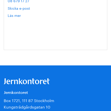
08 679 17 27
Skicka e-post
Läs mer
om
Hanna
Escobar-
Jansson
Jernkontoret
Box 1721, 111 87 Stockholm
Kungsträdgårdsgatan 10