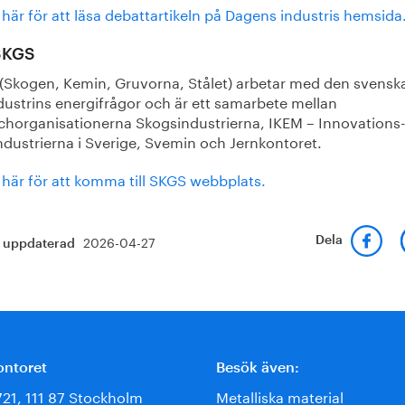
 här för att läsa debattartikeln på Dagens industris hemsida
SKGS
(Skogen, Kemin, Gruvorna, Stålet) arbetar med den svensk
dustrins energifrågor och är ett samarbete mellan
chorganisationerna Skogsindustrierna, IKEM – Innovations
ndustrierna i Sverige, Svemin och Jernkontoret.
 här för att komma till SKGS webbplats.
2026-04-27
Dela
t uppdaterad
ontoret
Besök även:
721, 111 87 Stockholm
Metalliska material