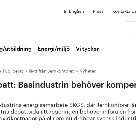
In English
Press
Kontakta o
Sök:
g/utbildning
Energi/miljö
Vi tycker
Publicerat
Nytt från Jernkontoret
Nyheter
att: Basindustrin behöver kompen
dustrins energisamarbete SKGS, där Jernkontoret är
tris debattsida att regeringen behöver införa en ko
oxidkostnader på el som nu drabbar svensk industris