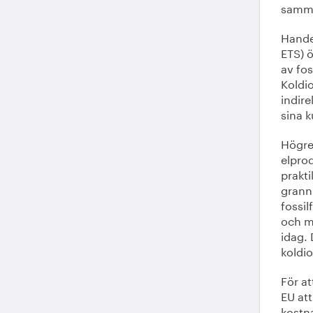
samm
Hande
ETS) ö
av fos
Koldio
indire
sina 
Högre 
elprod
prakti
grannl
fossil
och m
idag. 
koldi
För at
EU at
kostna