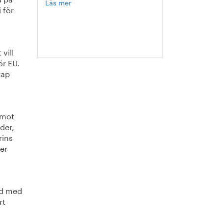
Läs mer
om
 för
Hanna
Escobar-
Jansson
vill
ör EU.
kap
 mot
der,
rins
er
råd med
rt