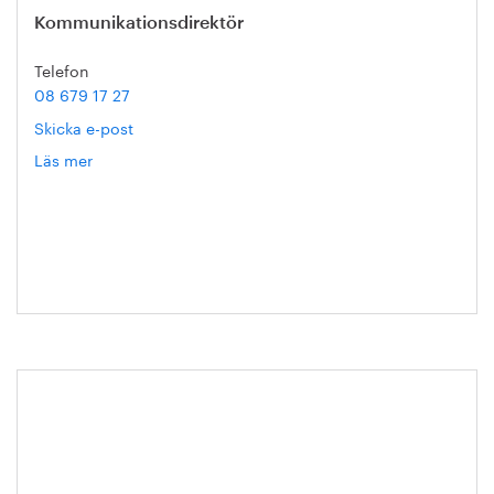
Kommunikationsdirektör
Telefon
08 679 17 27
Skicka e-post
Läs mer
om
Hanna
Escobar-
Jansson
Hållbarhets- kompassen för ökad
samhällsnytta