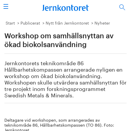
Sök
Stålindustrin
Start
Publicerat
Nytt från Jernkontoret
Nyheter
Workshop om samhällsnyttan av
Vision 2050
ökad biokolsanvändning
Forskning/utbildning
Jernkontorets teknikområde 86
Energi/miljö
Hållbarhetskompassen arrangerade nyligen en
workshop om ökad biokolanvändning.
Vi tycker
Workshopen skulle utvärdera samhällsnyttan för
tre projekt inom forskningsprogrammet
Swedish Metals & Minerals.
Publicerat
Bildbank
Deltagare vid workshopen, som arrangerades av
Om oss
teknikområde 86, Hållbarhetskompassen (TO 86). Foto:
Jernkontoret.