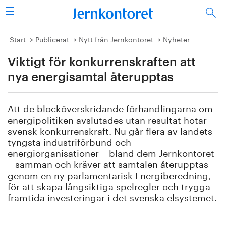
Sök
Stålindustrin
Start
Publicerat
Nytt från Jernkontoret
Nyheter
Viktigt för konkurrenskraften att
Vision 2050
nya energisamtal återupptas
Forskning/utbildning
Att de blocköverskridande förhandlingarna om
Energi/miljö
energipolitiken avslutades utan resultat hotar
svensk konkurrenskraft. Nu går flera av landets
Vi tycker
tyngsta industriförbund och
energiorganisationer – bland dem Jernkontoret
– samman och kräver att samtalen återupptas
Publicerat
genom en ny parlamentarisk Energiberedning,
för att skapa långsiktiga spelregler och trygga
Bildbank
framtida investeringar i det svenska elsystemet.
Om oss