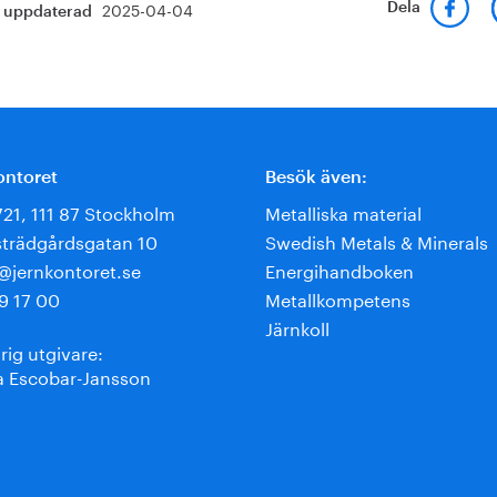
2025-04-04
Dela
t uppdaterad
ontoret
Besök även:
721, 111 87 Stockholm
Metalliska material
trädgårdsgatan 10
Swedish Metals & Minerals
e@jernkontoret.se
Energihandboken
9 17 00
Metallkompetens
Järnkoll
rig utgivare:
 Escobar-Jansson