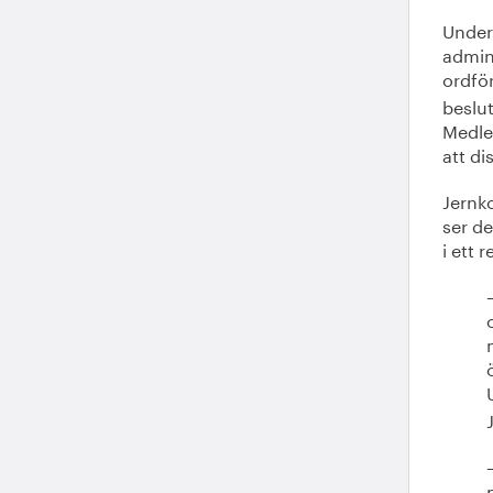
Under
admini
ordfö
beslu
Medle
att di
Jernk
ser de
i ett 