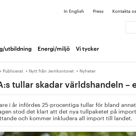
In English
Press
Kontakta o
Sök:
g/utbildning
Energi/miljö
Vi tycker
Publicerat
Nytt från Jernkontoret
Nyheter
:s tullar skadar världshandeln – et
are i år infördes 25-procentiga tullar för bland anna
gen stod det klart att det nya tullpaketet på import
tande och kommer inkludera all import till landet.