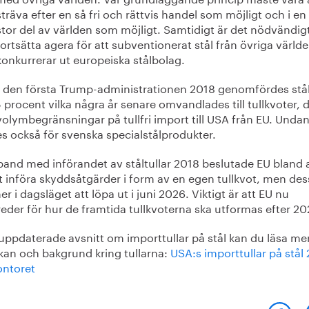
sträva efter en så fri och rättvis handel som möjligt och i en
stor del av världen som möjligt. Samtidigt är det nödvändigt
fortsätta agera för att subventionerat stål från övriga världe
konkurrerar ut europeiska stålbolag.
 den första Trump-administrationen 2018 genomfördes stål
procent vilka några år senare omvandlades till tullkvoter, de
olymbegränsningar på tullfri import till USA från EU. Unda
s också för svenska specialstålprodukter.
band med införandet av ståltullar 2018 beslutade EU bland 
t införa skyddsåtgärder i form av en egen tullkvot, men des
 i dagsläget att löpa ut i juni 2026. Viktigt är att EU nu
eder för hur de framtida tullkvoterna ska utformas efter 20
 uppdaterade avsnitt om importtullar på stål kan du läsa m
kan och bakgrund kring tullarna:
USA:s importtullar på stål
ontoret