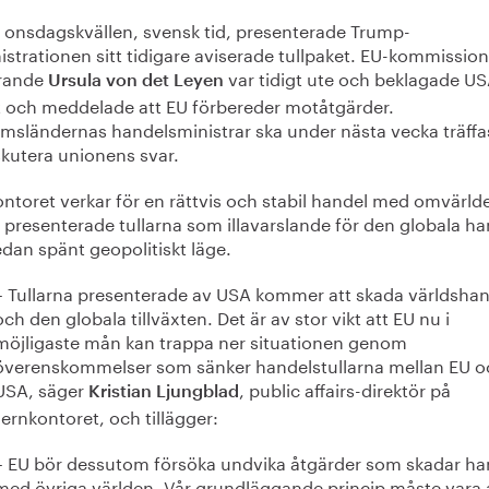
 onsdagskvällen, svensk tid, presenterade Trump-
strationen sitt tidigare aviserade tullpaket. EU-kommissio
rande
var tidigt ute och beklagade US
Ursula von det Leyen
t och meddelade att EU förbereder motåtgärder.
msländernas handelsministrar ska under nästa vecka träffa
skutera unionens svar.
ontoret verkar för en rättvis och stabil handel med omvärld
 presenterade tullarna som illavarslande för den globala h
redan spänt geopolitiskt läge.
– Tullarna presenterade av USA kommer att skada världsha
och den globala tillväxten. Det är av stor vikt att EU nu i
möjligaste mån kan trappa ner situationen genom
överenskommelser som sänker handelstullarna mellan EU o
USA, säger
, public affairs-direktör på
Kristian Ljungblad
Jernkontoret, och tillägger:
– EU bör dessutom försöka undvika åtgärder som skadar ha
med övriga världen. Vår grundläggande princip måste vara 