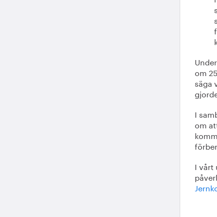
Under
om 25 
säga v
gjorde
I sam
om at
kommer
förber
I vårt
påver
Jernk