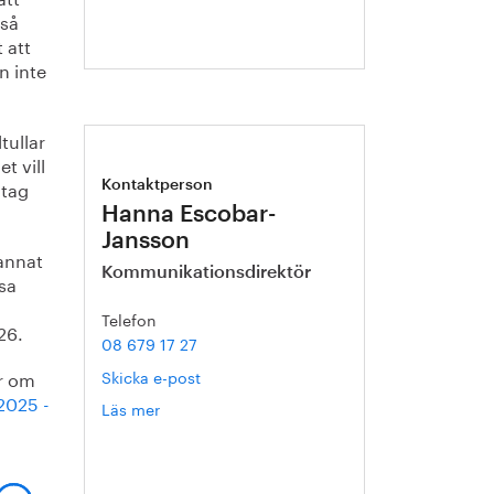
 så
 att
n inte
tullar
t vill
ntag
Kontaktperson
Hanna Escobar-
Jansson
annat
Kommunikationsdirektör
sa
Telefon
26.
08 679 17 27
er om
Skicka e-post
 2025 -
Läs mer
om
Hanna
Escobar-
Jansson