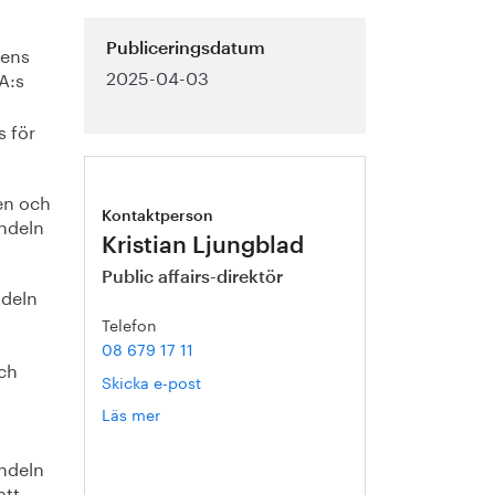
nens
Publiceringsdatum
2025-04-03
A:s
s för
en och
Kontaktperson
andeln
Kristian Ljungblad
Public affairs-direktör
ndeln
Telefon
08 679 17 11
ch
Skicka e-post
Läs mer
om
Kristian
Ljungblad
ndeln
att