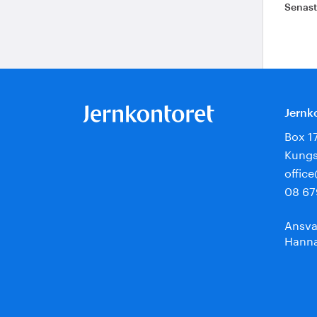
Senas
Jernk
Box 1
Kungs
offic
08 67
Ansva
Hanna