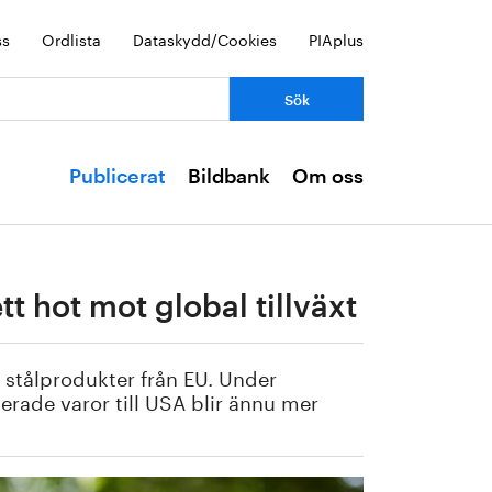
ss
Ordlista
Dataskydd/Cookies
PIAplus
Publicerat
Bildbank
Om oss
t hot mot global tillväxt
t stålprodukter från EU. Under
erade varor till USA blir ännu mer