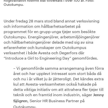
högkvalitativt rostfritt stål tillverkats i över 100 år. Foto:
Outokumpu.
Under fredag 28 mars stod bland annat verksvisning
och information om hållbarhetsarbetet på
programmet för en grupp unga tjejer som besökte
Outokumpu. Energiingenjörer, arbetsmiljöingenjörer
och hållbarhetsingenjörer delade med sig av sina
erfarenheter och kunskaper om Outokumpus
verksamhet i både Avesta och Degerfors där
”Introduce a Girl to Engineering Day” genomfördes.
– Vi genomförde samma arrangemang även förra
året och har upplevt intresset som stort båda då
och nu i år vilket ju är jätteroligt. Det kändes extra
kul att Avesta-verksamheten också hakade på
detta viktiga initiativ om att attrahera fler tjejer till
teknik och en framtid inom industrin, säger
Jenny
, Senior HR Business Partner på
Sjögren
Outokumpu.