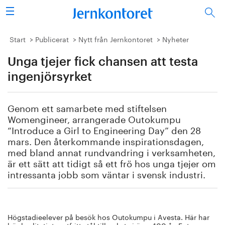
Sök
Stålindustrin
Start
Publicerat
Nytt från Jernkontoret
Nyheter
Unga tjejer fick chansen att testa
Vision 2050
ingenjörsyrket
Forskning/utbildning
Genom ett samarbete med stiftelsen
Energi/miljö
Womengineer, arrangerade Outokumpu
“Introduce a Girl to Engineering Day” den 28
Vi tycker
mars. Den återkommande inspirationsdagen,
med bland annat rundvandring i verksamheten,
är ett sätt att tidigt så ett frö hos unga tjejer om
Publicerat
intressanta jobb som väntar i svensk industri.
Bildbank
Om oss
Högstadieelever på besök hos Outokumpu i Avesta. Här har