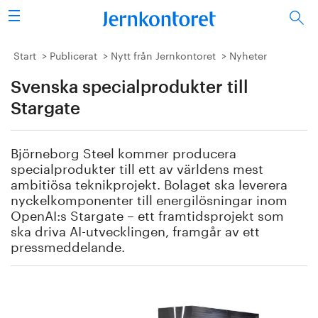
Sök
Stålindustrin
Start
Publicerat
Nytt från Jernkontoret
Nyheter
Svenska specialprodukter till
Vision 2050
Stargate
Forskning/utbildning
Björneborg Steel kommer producera
Energi/miljö
specialprodukter till ett av världens mest
ambitiösa teknikprojekt. Bolaget ska leverera
Vi tycker
nyckelkomponenter till energilösningar inom
OpenAI:s Stargate – ett framtidsprojekt som
ska driva AI-utvecklingen, framgår av ett
Publicerat
pressmeddelande.
Bildbank
Om oss