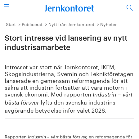
Sök
Stålindustrin
Start
Publicerat
Nytt från Jernkontoret
Nyheter
Stort intresse vid lansering av nytt
Vision 2050
industrisamarbete
Forskning/utbildning
Intresset var stort när Jernkontoret, IKEM,
Energi/miljö
Skogsindustrierna, Svemin och Teknikföretagen
lanserade en gemensam reformagenda för att
Vi tycker
säkra att industrin fortsätter att vara motorn i
svensk ekonomi. Med rapporten
Industrin – vårt
Publicerat
lyfts den svenska industrins
bästa försvar
avgörande betydelse inför valet 2026.
Bildbank
Om oss
Rapporten
en reformagenda för
Industrin – vårt bästa försvar,