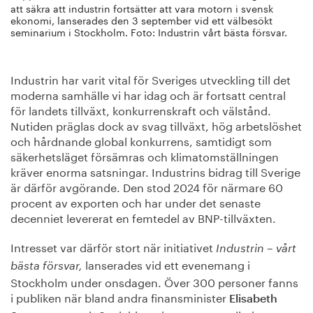
att säkra att industrin fortsätter att vara motorn i svensk
ekonomi, lanserades den 3 september vid ett välbesökt
seminarium i Stockholm. Foto: Industrin vårt bästa försvar.
Industrin har varit vital för Sveriges utveckling till det
moderna samhälle vi har idag och är fortsatt central
för landets tillväxt, konkurrenskraft och välstånd.
Nutiden präglas dock av svag tillväxt, hög arbetslöshet
och hårdnande global konkurrens, samtidigt som
säkerhetsläget försämras och klimatomställningen
kräver enorma satsningar. Industrins bidrag till Sverige
är därför avgörande. Den stod 2024 för närmare 60
procent av exporten och har under det senaste
decenniet levererat en femtedel av BNP-tillväxten.
Intresset var därför stort när initiativet
Industrin – vårt
lanserades vid ett evenemang i
bästa försvar,
Stockholm under onsdagen. Över 300 personer fanns
i publiken när bland andra finansminister
Elisabeth