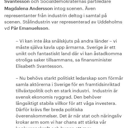
och Socialdemokraternas partiledare
Svantesson
intog scenen. Även
Magdalena Andersson
representanter från industrin deltog i samtal på
scenen. Stålindustrin var representerad av Uddeholms
vd
.
Pär Emanuelsson
– Vi kan inte åka snålskjuts på andra länder – vi
måste själva kavla upp ärmarna. Sverige är ett
unikt och fantastiskt land där vi kan åstadkomma
otroliga saker tillsammans, sa finansminister
Elisabeth Svantesson.
– Nu behövs starkt politiskt ledarskap som förmår
samla aktörerna i Sverige för en framtidsinriktad
tillväxtpolitik och en stark industri. Industrin är
svensk ekonomis ryggrad. Den behöver
långsiktigt stabila villkor för att våga investera.
Därför krävs fler breda politiska
överenskommelser. Det är när stat och näringsliv
krokar arm som vi har chans att stärka vår
konkurrenskraft och bygga ett mer