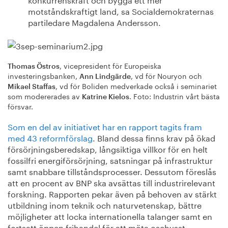
motståndskraftigt land, sa Socialdemokraternas
partiledare Magdalena Andersson.
, vicepresident för Europeiska
Thomas Östros
investeringsbanken,
, vd för Nouryon och
Ann Lindgärde
, vd för Boliden medverkade också i seminariet
Mikael Staffas
som modererades av
. Foto: Industrin vårt bästa
Katrine Kielos
försvar.
Som en del av initiativet har en rapport tagits fram
med 43 reformförslag
. Bland dessa finns krav på ökad
försörjningsberedskap, långsiktiga villkor för en helt
fossilfri energiförsörjning, satsningar på infrastruktur
samt snabbare tillståndsprocesser. Dessutom föreslås
att en procent av BNP ska avsättas till industrirelevant
forskning. Rapporten pekar även på behoven av stärkt
utbildning inom teknik och naturvetenskap, bättre
möjligheter att locka internationella talanger samt en
fortsatt öppen frihandel för att möta oschysst