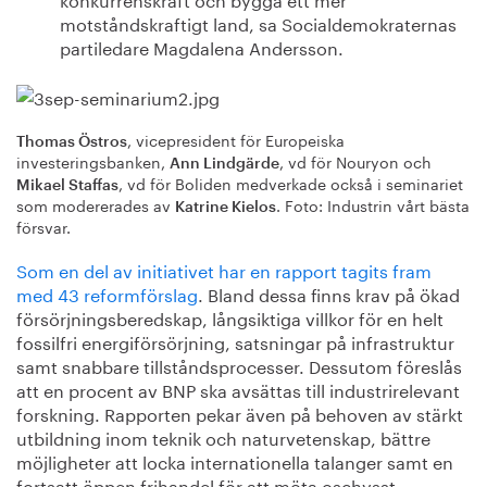
motståndskraftigt land, sa Socialdemokraternas
partiledare Magdalena Andersson.
, vicepresident för Europeiska
Thomas Östros
investeringsbanken,
, vd för Nouryon och
Ann Lindgärde
, vd för Boliden medverkade också i seminariet
Mikael Staffas
som modererades av
. Foto: Industrin vårt bästa
Katrine Kielos
försvar.
Som en del av initiativet har en rapport tagits fram
med 43 reformförslag
. Bland dessa finns krav på ökad
försörjningsberedskap, långsiktiga villkor för en helt
fossilfri energiförsörjning, satsningar på infrastruktur
samt snabbare tillståndsprocesser. Dessutom föreslås
att en procent av BNP ska avsättas till industrirelevant
forskning. Rapporten pekar även på behoven av stärkt
utbildning inom teknik och naturvetenskap, bättre
möjligheter att locka internationella talanger samt en
fortsatt öppen frihandel för att möta oschysst