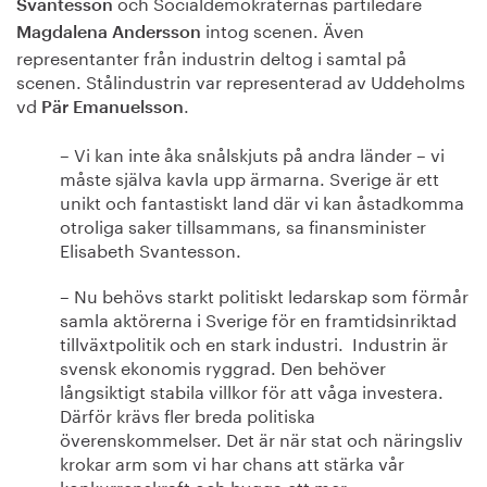
och Socialdemokraternas partiledare
Svantesson
intog scenen. Även
Magdalena Andersson
representanter från industrin deltog i samtal på
scenen. Stålindustrin var representerad av Uddeholms
vd
.
Pär Emanuelsson
– Vi kan inte åka snålskjuts på andra länder – vi
måste själva kavla upp ärmarna. Sverige är ett
unikt och fantastiskt land där vi kan åstadkomma
otroliga saker tillsammans, sa finansminister
Elisabeth Svantesson.
– Nu behövs starkt politiskt ledarskap som förmår
samla aktörerna i Sverige för en framtidsinriktad
tillväxtpolitik och en stark industri. Industrin är
svensk ekonomis ryggrad. Den behöver
långsiktigt stabila villkor för att våga investera.
Därför krävs fler breda politiska
överenskommelser. Det är när stat och näringsliv
krokar arm som vi har chans att stärka vår
konkurrenskraft och bygga ett mer