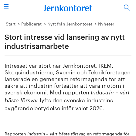
Sök
Stålindustrin
Start
Publicerat
Nytt från Jernkontoret
Nyheter
Stort intresse vid lansering av nytt
Vision 2050
industrisamarbete
Forskning/utbildning
Intresset var stort när Jernkontoret, IKEM,
Energi/miljö
Skogsindustrierna, Svemin och Teknikföretagen
lanserade en gemensam reformagenda för att
Vi tycker
säkra att industrin fortsätter att vara motorn i
svensk ekonomi. Med rapporten
Industrin – vårt
Publicerat
lyfts den svenska industrins
bästa försvar
avgörande betydelse inför valet 2026.
Bildbank
Om oss
Rapporten
en reformagenda för
Industrin – vårt bästa försvar,