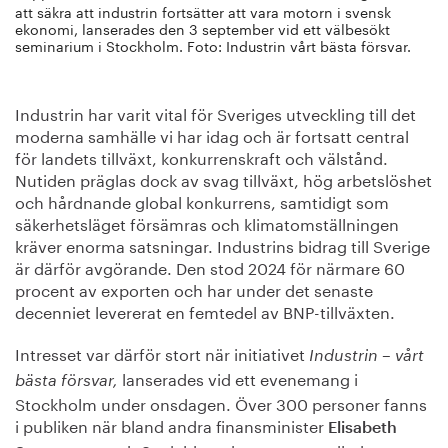
att säkra att industrin fortsätter att vara motorn i svensk
ekonomi, lanserades den 3 september vid ett välbesökt
seminarium i Stockholm. Foto: Industrin vårt bästa försvar.
Industrin har varit vital för Sveriges utveckling till det
moderna samhälle vi har idag och är fortsatt central
för landets tillväxt, konkurrenskraft och välstånd.
Nutiden präglas dock av svag tillväxt, hög arbetslöshet
och hårdnande global konkurrens, samtidigt som
säkerhetsläget försämras och klimatomställningen
kräver enorma satsningar. Industrins bidrag till Sverige
är därför avgörande. Den stod 2024 för närmare 60
procent av exporten och har under det senaste
decenniet levererat en femtedel av BNP-tillväxten.
Intresset var därför stort när initiativet
Industrin – vårt
lanserades vid ett evenemang i
bästa försvar,
Stockholm under onsdagen. Över 300 personer fanns
i publiken när bland andra finansminister
Elisabeth