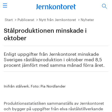
Sök
Stålindustrin
Start
Publicerat
Nytt från Jernkontoret
Nyheter
Stålproduktionen minskade i
Vision 2050
oktober
Forskning/utbildning
Enligt uppgifter från Jernkontoret minskade
Energi/miljö
Sveriges råstålsproduktion i oktober med 8,5
procent jämfört med samma månad förra året.
Vi tycker
Publicerat
Inifrån stålverk. Foto: Pia Nordlander
Bildbank
Produktionsstatistiken sammanställs av Jernkontoret
Om oss
och bygger på uppgifter från elva råstålstillverkande