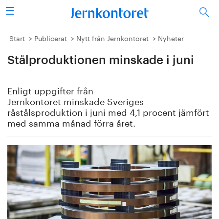
Sök
Stålindustrin
Start
Publicerat
Nytt från Jernkontoret
Nyheter
Stålproduktionen minskade i juni
Vision 2050
Forskning/utbildning
Enligt uppgifter från
Jernkontoret minskade Sveriges
Energi/miljö
råstålsproduktion i juni med 4,1 procent jämfört
med samma månad förra året.
Vi tycker
Publicerat
Bildbank
Om oss