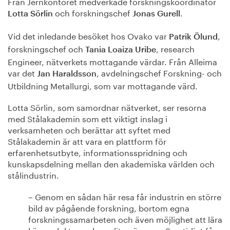
Från Jernkontoret medverkade forskningskoordinator
och forskningschef
.
Lotta Sörlin
Jonas Gurell
Vid det inledande besöket hos Ovako var
,
Patrik Ölund
forskningschef och
, research
Tania Loaiza Uribe
Engineer, nätverkets mottagande värdar. Från Alleima
var det
, avdelningschef Forskning- och
Jan Haraldsson
Utbildning Metallurgi, som var mottagande värd.
Lotta Sörlin, som samordnar nätverket, ser resorna
med Stålakademin som ett viktigt inslag i
verksamheten och berättar att syftet med
Stålakademin är att vara en plattform för
erfarenhetsutbyte, informationsspridning och
kunskapsdelning mellan den akademiska världen och
stålindustrin.
– Genom en sådan här resa får industrin en större
bild av pågående forskning, bortom egna
forskningssamarbeten och även möjlighet att lära
känna doktoranderna lite närmare. Samtidigt får