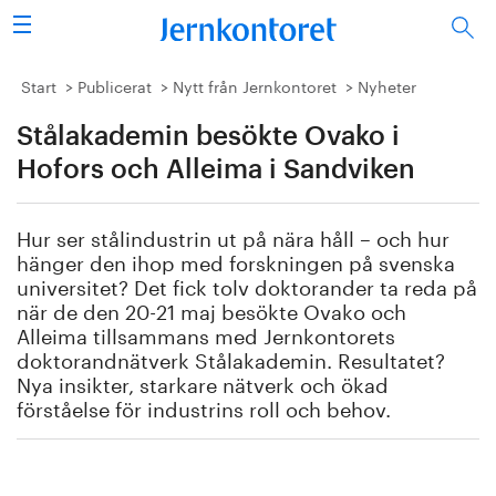
Sök
Stålindustrin
Start
Publicerat
Nytt från Jernkontoret
Nyheter
Stålakademin besökte Ovako i
Vision 2050
Hofors och Alleima i Sandviken
Forskning/utbildning
Hur ser stålindustrin ut på nära håll – och hur
Energi/miljö
hänger den ihop med forskningen på svenska
universitet? Det fick tolv doktorander ta reda på
Vi tycker
när de den 20-21 maj besökte Ovako och
Alleima tillsammans med Jernkontorets
doktorandnätverk Stålakademin. Resultatet?
Publicerat
Nya insikter, starkare nätverk och ökad
förståelse för industrins roll och behov.
Bildbank
Om oss