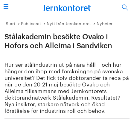
Sök
Stålindustrin
Start
Publicerat
Nytt från Jernkontoret
Nyheter
Stålakademin besökte Ovako i
Vision 2050
Hofors och Alleima i Sandviken
Forskning/utbildning
Hur ser stålindustrin ut på nära håll – och hur
Energi/miljö
hänger den ihop med forskningen på svenska
universitet? Det fick tolv doktorander ta reda på
Vi tycker
när de den 20-21 maj besökte Ovako och
Alleima tillsammans med Jernkontorets
doktorandnätverk Stålakademin. Resultatet?
Publicerat
Nya insikter, starkare nätverk och ökad
förståelse för industrins roll och behov.
Bildbank
Om oss