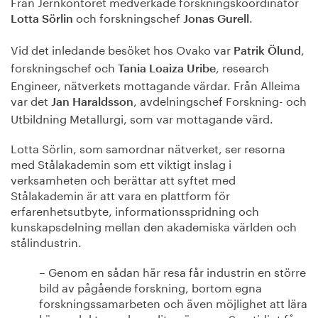
Från Jernkontoret medverkade forskningskoordinator
och forskningschef
.
Lotta Sörlin
Jonas Gurell
Vid det inledande besöket hos Ovako var
,
Patrik Ölund
forskningschef och
, research
Tania Loaiza Uribe
Engineer, nätverkets mottagande värdar. Från Alleima
var det
, avdelningschef Forskning- och
Jan Haraldsson
Utbildning Metallurgi, som var mottagande värd.
Lotta Sörlin, som samordnar nätverket, ser resorna
med Stålakademin som ett viktigt inslag i
verksamheten och berättar att syftet med
Stålakademin är att vara en plattform för
erfarenhetsutbyte, informationsspridning och
kunskapsdelning mellan den akademiska världen och
stålindustrin.
– Genom en sådan här resa får industrin en större
bild av pågående forskning, bortom egna
forskningssamarbeten och även möjlighet att lära
känna doktoranderna lite närmare. Samtidigt får