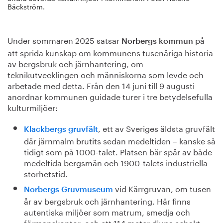
Bäckström.
Under sommaren 2025 satsar
på
Norbergs kommun
att sprida kunskap om kommunens tusenåriga historia
av bergsbruk och järnhantering, om
teknikutvecklingen och människorna som levde och
arbetade med detta. Från den 14 juni till 9 augusti
anordnar kommunen guidade turer i tre betydelsefulla
kulturmiljöer:
, ett av Sveriges äldsta gruvfält
Klackbergs gruvfält
där järnmalm brutits sedan medeltiden – kanske så
tidigt som på 1000-talet. Platsen bär spår av både
medeltida bergsmän och 1900-talets industriella
storhetstid.
vid Kärrgruvan, om tusen
Norbergs Gruvmuseum
år av bergsbruk och järnhantering. Här finns
autentiska miljöer som matrum, smedja och
förmanskontor, och ett 114 meter djupa schakt.