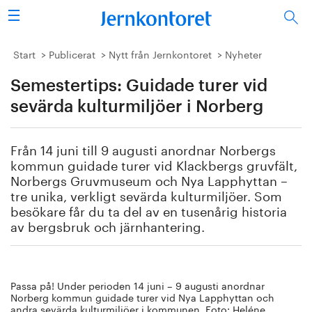
Sök
Stålindustrin
Start
Publicerat
Nytt från Jernkontoret
Nyheter
Semestertips: Guidade turer vid
Vision 2050
sevärda kulturmiljöer i Norberg
Forskning/utbildning
Från 14 juni till 9 augusti anordnar Norbergs
Energi/miljö
kommun guidade turer vid Klackbergs gruvfält,
Norbergs Gruvmuseum och Nya Lapphyttan –
Vi tycker
tre unika, verkligt sevärda kulturmiljöer. Som
besökare får du ta del av en tusenårig historia
av bergsbruk och järnhantering.
Publicerat
Bildbank
Passa på! Under perioden 14 juni – 9 augusti anordnar
Om oss
Norberg kommun guidade turer vid Nya Lapphyttan och
andra sevärda kulturmiljöer i kommunen. Foto: Heléne