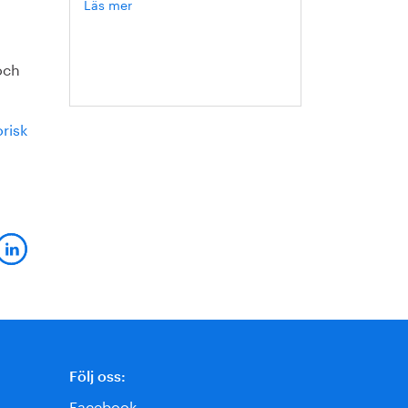
Läs mer
om
Hanna
Escobar-
Jansson
och
risk
Följ oss:
Facebook