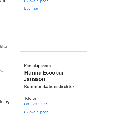
Skicka e-post
ahl
Läs mer
om
Catarina
Karlsson
kter.
Kontaktperson
t.
Hanna Escobar-
Jansson
Kommunikationsdirektör
Telefon
dning
08 679 17 27
Skicka e-post