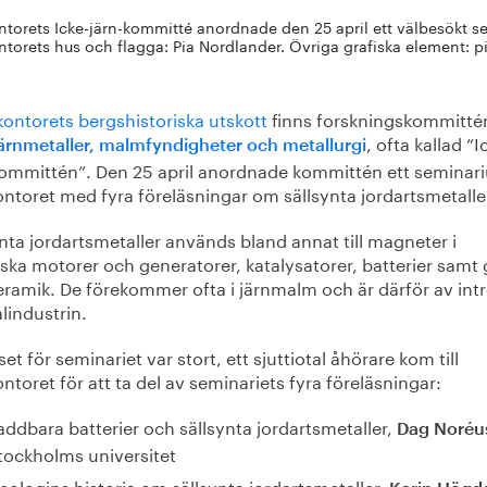
ntorets Icke-järn-kommitté anordnade den 25 april ett välbesökt s
ntorets hus och flagga: Pia Nordlander. Övriga grafiska element: 
kontorets bergshistoriska utskott
finns forskningskommitté
, ofta kallad ”I
järnmetaller, malmfyndigheter och metallurgi
kommittén”. Den 25 april anordnade kommittén ett seminar
ontoret med fyra föreläsningar om sällsynta jordartsmetalle
nta jordartsmetaller används bland annat till magneter i
iska motorer och generatorer, katalysatorer, batterier samt 
eramik. De förekommer ofta i järnmalm och är därför av int
ålindustrin.
set för seminariet var stort, ett sjuttiotal åhörare kom till
ntoret för att ta del av seminariets fyra föreläsningar:
addbara batterier och sällsynta jordartsmetaller,
Dag Noréu
tockholms universitet
eologins historia om sällsynta jordartsmetaller,