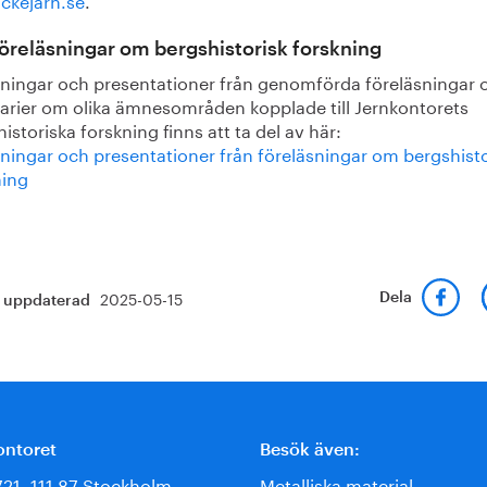
föreläsningar om bergshistorisk forskning
lningar och presentationer från genomförda föreläsningar 
arier om olika ämnesområden kopplade till Jernkontorets
istoriska forskning finns att ta del av här:
lningar och presentationer från föreläsningar om bergshisto
ning
2025-05-15
Dela
t uppdaterad
ontoret
Besök även:
721, 111 87 Stockholm
Metalliska material