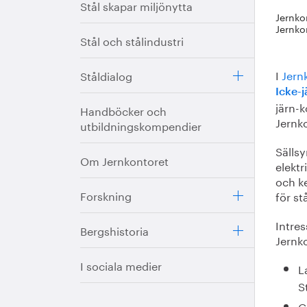
Stål skapar miljönytta
Jernko
Jernko
Stål och stålindustri
I
Jern
Ståldialog
Icke-
järn-
Handböcker och
Jernk
utbildningskompendier
Sällsy
Om Jernkontoret
elektr
och k
Forskning
för st
Intres
Bergshistoria
Jernko
I sociala medier
L
S
G