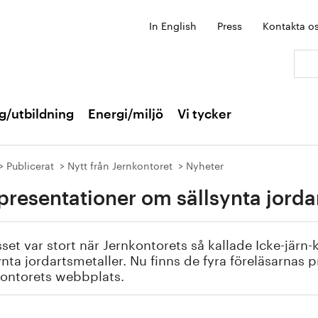
In English
Press
Kontakta o
Sök:
g/utbildning
Energi/miljö
Vi tycker
Publicerat
Nytt från Jernkontoret
Nyheter
presentationer om sällsynta jorda
sset var stort när Jernkontorets så kallade Icke-jär
ynta jordartsmetaller. Nu finns de fyra föreläsarnas p
kontorets webbplats.