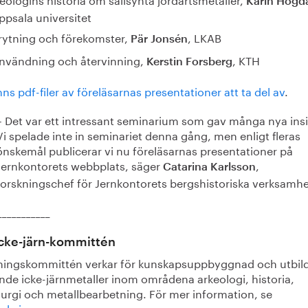
Karin Högd
ppsala universitet
rytning och förekomster,
, LKAB
Pär Jonsén
nvändning och återvinning,
, KTH
Kerstin Forsberg
nns pdf-filer av föreläsarnas presentationer att ta del av
.
– Det var ett intressant seminarium som gav många nya insi
Vi spelade inte in seminariet denna gång, men enligt fleras
önskemål publicerar vi nu föreläsarnas presentationer på
Jernkontorets webbplats, säger
,
Catarina Karlsson
forskningschef för Jernkontorets bergshistoriska verksamhe
___________
cke-järn-kommittén
ningskommittén verkar för kunskapsuppbyggnad och utbil
nde icke-järnmetaller inom områdena arkeologi, historia,
lurgi och metallbearbetning. För mer information, se
ckejarn.se
.