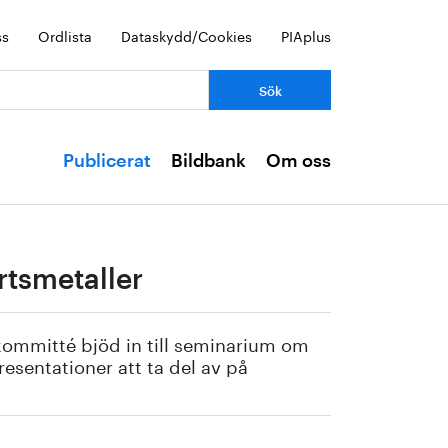
ss
Ordlista
Dataskydd/Cookies
PIAplus
Publicerat
Bildbank
Om oss
rtsmetaller
n-kommitté bjöd in till seminarium om
resentationer att ta del av på