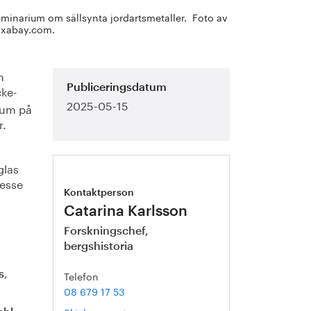
eminarium om sällsynta jordartsmetaller. Foto av
pixabay.com.
n
cke-
Publiceringsdatum
2025-05-15
ium på
r.
glas
resse
Kontaktperson
Catarina Karlsson
Forskningschef,
bergshistoria
,
Telefon
s
08 679 17 53
,