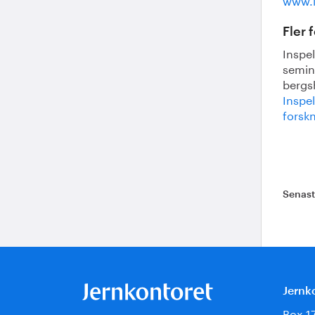
Fler 
Inspe
semin
bergsh
Inspe
forsk
Senas
Jernk
Box 1