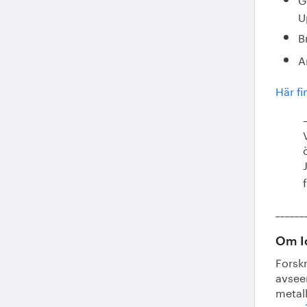
U
B
A
Här fi
______
Om I
Forsk
avsee
metal
www.i