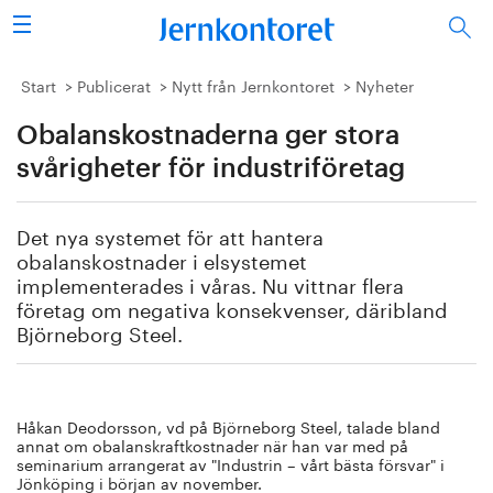
Sök
Stålindustrin
Start
Publicerat
Nytt från Jernkontoret
Nyheter
Obalanskostnaderna ger stora
Vision 2050
svårigheter för industriföretag
Forskning/utbildning
Det nya systemet för att hantera
Energi/miljö
obalanskostnader i elsystemet
implementerades i våras. Nu vittnar flera
Vi tycker
företag om negativa konsekvenser, däribland
Björneborg Steel.
Publicerat
Bildbank
Håkan Deodorsson, vd på Björneborg Steel, talade bland
annat om obalanskraftkostnader när han var med på
seminarium arrangerat av "Industrin – vårt bästa försvar" i
Om oss
Jönköping i början av november.