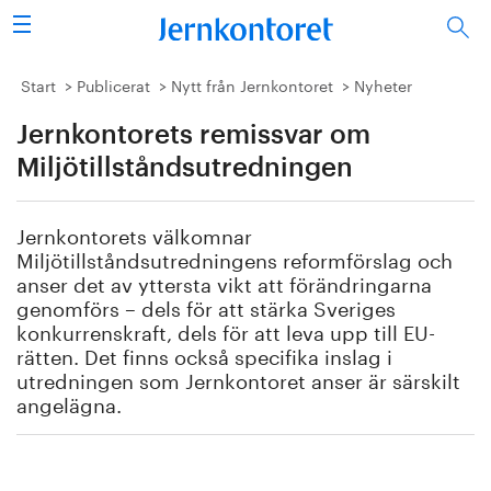
Sök
Stålindustrin
Start
Publicerat
Nytt från Jernkontoret
Nyheter
Jernkontorets remissvar om
Vision 2050
Miljötillståndsutredningen
Forskning/utbildning
Jernkontorets välkomnar
Energi/miljö
Miljötillståndsutredningens reformförslag och
anser det av yttersta vikt att förändringarna
Vi tycker
genomförs – dels för att stärka Sveriges
konkurrenskraft, dels för att leva upp till EU-
rätten. Det finns också specifika inslag i
Publicerat
utredningen som Jernkontoret anser är särskilt
angelägna.
Bildbank
Om oss