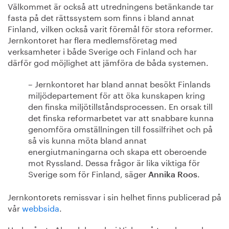
Välkommet är också att utredningens betänkande tar
fasta på det rättssystem som finns i bland annat
Finland, vilken också varit föremål för stora reformer.
Jernkontoret har flera medlemsföretag med
verksamheter i både Sverige och Finland och har
därför god möjlighet att jämföra de båda systemen.
– Jernkontoret har bland annat besökt Finlands
miljödepartement för att öka kunskapen kring
den finska miljötillståndsprocessen. En orsak till
det finska reformarbetet var att snabbare kunna
genomföra omställningen till fossilfrihet och på
så vis kunna möta bland annat
energiutmaningarna och skapa ett oberoende
mot Ryssland. Dessa frågor är lika viktiga för
Sverige som för Finland, säger
.
Annika Roos
Jernkontorets remissvar i sin helhet finns publicerad på
vår
webbsida
.
Under årets Almedalsvecka i Visby, på torsdagen den