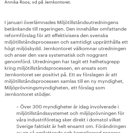
Annika Roos, vd på Jernkontoret.
I januari överlämnades Miljötillståndsutredningens
betänkande till regeringen. Den innehåller omfattande
reformförslag för att effektivisera den svenska
miljötillståndsprocessen och samtidigt upprätthålla ett
högt miljöskydd. Jernkontoret välkomnar utredningen
och anser den vara systematisk och noggrant
genomförd. Utredningen har tagit ett helhetsgrepp
kring miljötillståndsprocessen, en ansats som
Jernkontoret ser positivt på. Ett av förslagen är att
miljötillståndsprocessen samlas till en ny myndighet,
Miljöprövningsmyndigheten, ett förslag som
Jernkontoret stödjer.
– Över 300 myndigheter är idag involverade i
miljötillståndssystemet och miljöprövningen för
våra industriföretag sker direkt i domstol vilket
Sverige faktiskt är helt ensamt om. Förändringen
av en så omfattande och komplicerad process