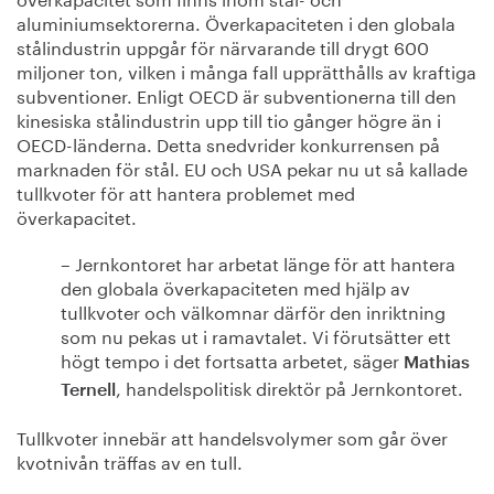
aluminiumsektorerna. Överkapaciteten i den globala
stålindustrin uppgår för närvarande till drygt 600
miljoner ton, vilken i många fall upprätthålls av kraftiga
subventioner. Enligt OECD är subventionerna till den
kinesiska stålindustrin upp till tio gånger högre än i
OECD-länderna. Detta snedvrider konkurrensen på
marknaden för stål. EU och USA pekar nu ut så kallade
tullkvoter för att hantera problemet med
överkapacitet.
– Jernkontoret har arbetat länge för att hantera
den globala överkapaciteten med hjälp av
tullkvoter och välkomnar därför den inriktning
som nu pekas ut i ramavtalet. Vi förutsätter ett
högt tempo i det fortsatta arbetet, säger
Mathias
, handelspolitisk direktör på Jernkontoret.
Ternell
Tullkvoter innebär att handelsvolymer som går över
kvotnivån träffas av en tull.