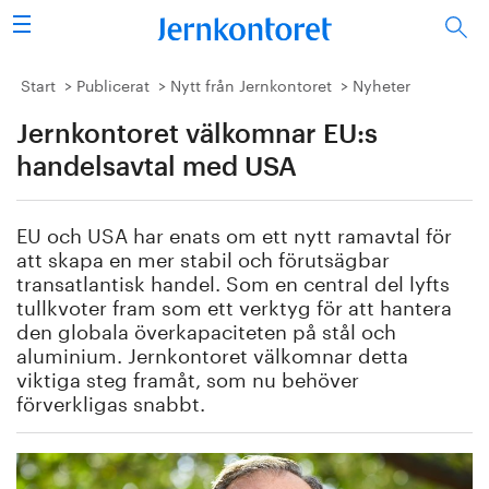
Sök
Stålindustrin
Start
Publicerat
Nytt från Jernkontoret
Nyheter
Jernkontoret välkomnar EU:s
Vision 2050
handelsavtal med USA
Forskning/utbildning
EU och USA har enats om ett nytt ramavtal för
Energi/miljö
att skapa en mer stabil och förutsägbar
transatlantisk handel. Som en central del lyfts
Vi tycker
tullkvoter fram som ett verktyg för att hantera
den globala överkapaciteten på stål och
aluminium. Jernkontoret välkomnar detta
Publicerat
viktiga steg framåt, som nu behöver
förverkligas snabbt.
Bildbank
Om oss