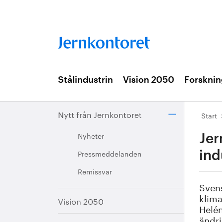
Stålindustrin
Vision 2050
Forsknin
Nytt från Jernkontoret
Start
Nyheter
Jer
Pressmeddelanden
ind
Remissvar
Svens
klima
Vision 2050
Helén
ändri