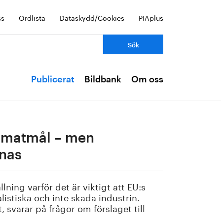
ss
Ordlista
Dataskydd/Cookies
PIAplus
Publicerat
Bildbank
Om oss
limatmål – men
rnas
lning varför det är viktigt att EU:s
istiska och inte skada industrin.
 svarar på frågor om förslaget till