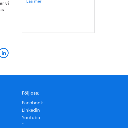
Läs mer
om
er vi
Hanna
as
Escobar-
Jansson
Följ oss:
Facebook
Linkedin
Youtube
¨