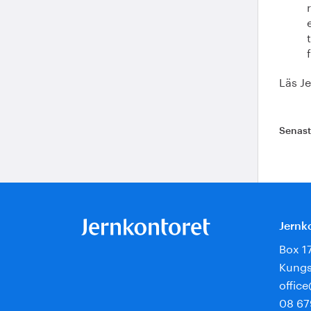
Läs J
Senas
Jernk
Box 1
Kungs
offic
08 67