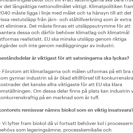
är det långsiktiga nettonollmålet viktigt. Klimatpolitiken fram 
2040 måste ligga i linje med målet och ta hänsyn till att det 
vissa restutsläpp från järn- och ståltillverkning som är extra
att eliminera. Det måste finnas ett utsläppsutrymme för att
hantera dessa och därför behöver klimatlag och klimatmål
utformas realistiskt. EU ska minska utsläpp genom riktiga
åtgärder och inte genom nedläggningar av industri.
beståndsdelar är viktigast för att satsningarna ska lyckas?
– Förutom att klimatlagarna och målen utformas på ett bra 
som gynnar industrin så är ökad eltillförsel till konkurrenskr
kostnader det kanske allra viktigaste för att EU ska klara
omställningen. Om dessa delar finns på plats kan industrin 
konkurrenskraftig på en marknad som är tuff.
nkontorets remissvar nämns biokol som en viktig insatsvara
– Vi lyfter fram biokol då vi fortsatt behöver kol i processern
behövs som legeringsämne, processkemikalie och