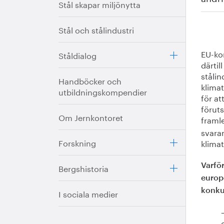
Stål skapar miljönytta
Stål och stålindustri
EU-kom
Ståldialog
därtil
stålin
Handböcker och
klimat
utbildningskompendier
för at
föruts
Om Jernkontoret
framl
svarar
Forskning
klima
Bergshistoria
Varför
europe
konku
I sociala medier