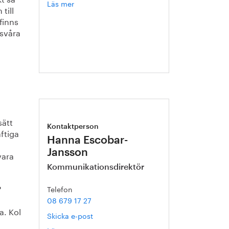
Läs mer
om
till
Helén
finns
Axelsson
 svåra
sätt
Kontaktperson
aftiga
Hanna Escobar-
Jansson
vara
Kommunikationsdirektör
Telefon
?
08 679 17 27
a. Kol
Skicka e-post