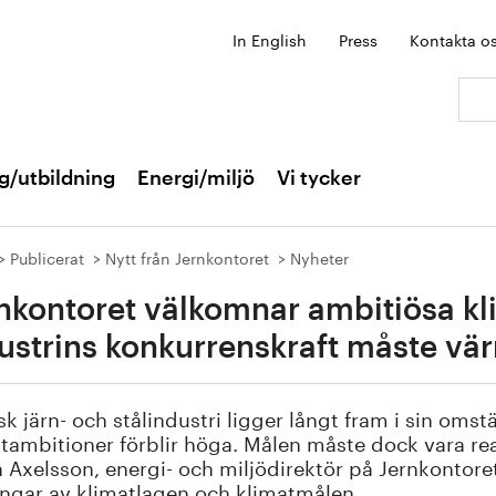
In English
Press
Kontakta o
Sök:
g/utbildning
Energi/miljö
Vi tycker
Publicerat
Nytt från Jernkontoret
Nyheter
nkontoret välkomnar ambitiösa k
ustrins konkurrenskraft måste vä
k järn- och stålindustri ligger långt fram i sin omstäl
tambitioner förblir höga. Målen måste dock vara real
 Axelsson, energi- och miljödirektör på Jernkontoret,
ngar av klimatlagen och klimatmålen.