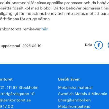
reduktionsmedel för vissa specifika processer och då behöv
ersätta fossilt kol med biokol. Därför behöver biomassa finn
tillgängligt för industrins behov och inte styras mot att bara
förbrännas för att ge värme.
ernkontorets remissvar
här.
2025-09-10
Dela
t uppdaterad
ontoret
Besök även:
721, 111 87 Stockholm
Metalliska material
trädgårdsgatan 10
Swedish Metals & Minerals
e@jernkontoret.se
Energihandboken
9 17 00
Metallkompetens