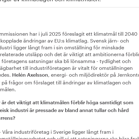
missionen har i juli 2025 föreslagit ett klimatmål till 2040
l kopplade ändringar av EU:s klimatlag. Svensk järn- och
dustri ligger långt fram i sin omställning för minskade
relaterade utsläpp och det är viktigt att ambitionerna förbl
t företagens satsningar ska bli lönsamma - tydlighet och
ägbarhet till industriföretagen är vitalt för omställningen
edes.
, energi- och miljödirektör på Jernkont
Helén Axelsson
 på frågor om förslaget till ändringar av klimatlagen och
tmålen.
 är det viktigt att klimatmålen förblir höga samtidigt som
isk industri är pressade av bland annat tullar och hård
rrens?
– Våra industriföretag i Sverige ligger långt fram i
omställningsarbetet och vill vi att satsningarna ska bära fru