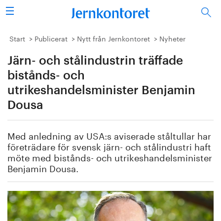
Sök
Stålindustrin
Start
Publicerat
Nytt från Jernkontoret
Nyheter
Järn- och stålindustrin träffade
Vision 2050
bistånds- och
Forskning/utbildning
utrikeshandelsminister Benjamin
Dousa
Energi/miljö
Med anledning av USA:s aviserade ståltullar har
Vi tycker
företrädare för svensk järn- och stålindustri haft
möte med bistånds- och utrikeshandelsminister
Publicerat
Benjamin Dousa.
Bildbank
Om oss