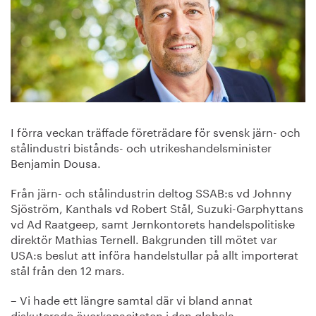
I förra veckan träffade företrädare för svensk järn- och
stålindustri bistånds- och utrikeshandelsminister
Benjamin Dousa.
Från järn- och stålindustrin deltog SSAB:s vd Johnny
Sjöström, Kanthals vd Robert Stål, Suzuki-Garphyttans
vd Ad Raatgeep, samt Jernkontorets handelspolitiske
direktör Mathias Ternell. Bakgrunden till mötet var
USA:s beslut att införa handelstullar på allt importerat
stål från den 12 mars.
– Vi hade ett längre samtal där vi bland annat
diskuterade överkapaciteten i den globala