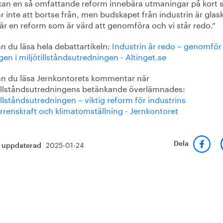
 kan en så omfattande reform innebära utmaningar på kort s
r inte att bortse från, men budskapet från industrin är glask
är en reform som är värd att genomföra och vi står redo.”
n du läsa hela debattartikeln:
Industrin är redo – genomför
gen i miljötillståndsutredningen - Altinget.se
an du läsa Jernkontorets kommentar när
tillståndsutredningens betänkande överlämnades:
illståndsutredningen – viktig reform för industrins
rrenskraft och klimatomställning - Jernkontoret
2025-01-24
Dela
t uppdaterad