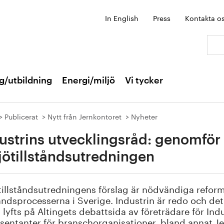
In English
Press
Kontakta o
Sök:
g/utbildning
Energi/miljö
Vi tycker
Publicerat
Nytt från Jernkontoret
Nyheter
ustrins utvecklingsråd: genomför 
jötillståndsutredningen
tillståndsutredningens förslag är nödvändiga reformer
tåndsprocesserna i Sverige. Industrin är redo och det
 lyfts på Altingets debattsida av företrädare för In
sentanter för branschorganisationer, bland annat J