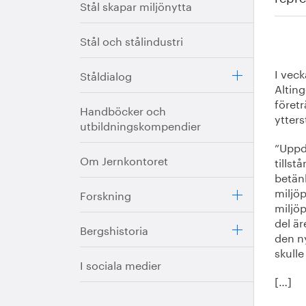
Stål skapar miljönytta
Stål och stålindustri
I veck
Ståldialog
Altin
företr
Handböcker och
ytters
utbildningskompendier
”Uppd
Om Jernkontoret
tillst
betän
miljö
Forskning
miljö
del ä
Bergshistoria
den n
skulle
I sociala medier
[…]