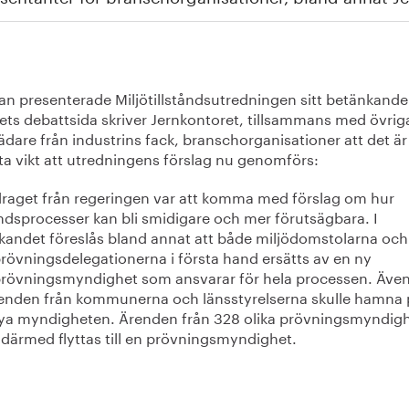
an presenterade Miljötillståndsutredningen sitt betänkande
gets debattsida skriver Jernkontoret, tillsammans med övrig
ädare från industrins fack, branschorganisationer att det är
ta vikt att utredningens förslag nu genomförs:
raget från regeringen var att komma med förslag om hur
åndsprocesser kan bli smidigare och mer förutsägbara. I
kandet föreslås bland annat att både miljödomstolarna och
prövningsdelegationerna i första hand ersätts av en ny
prövningsmyndighet som ansvarar för hela processen. Äve
renden från kommunerna och länsstyrelserna skulle hamna 
ya myndigheten. Ärenden från 328 olika prövningsmyndig
 därmed flyttas till en prövningsmyndighet.