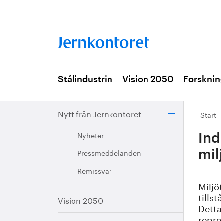
Stålindustrin
Vision 2050
Forsknin
Nytt från Jernkontoret
Start
Nyheter
Ind
Pressmeddelanden
mil
Remissvar
Miljö
tills
Vision 2050
Detta
repre