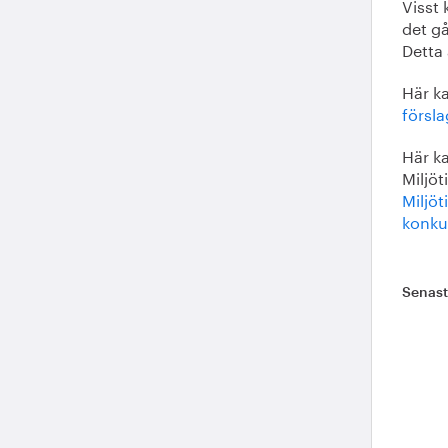
Visst
det gå
Detta 
Här ka
försla
Här k
Miljö
Miljöt
konku
Senas