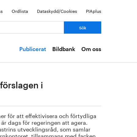
ss
Ordlista
Dataskydd/Cookies
PIAplus
Publicerat
Bildbank
Om oss
förslagen i
 för att effektivisera och förtydliga
 är dags för regeringen att agera.
dustrins utvecklingsråd, som samlar
ernkontoret, tillsammans med facken.