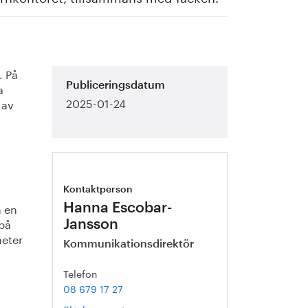
. På
a
Publiceringsdatum
2025-01-24
 av
Kontaktperson
n en
Hanna Escobar-
på
Jansson
heter
Kommunikationsdirektör
Telefon
08 679 17 27