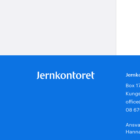
Jernk
Box 1
Kungs
offic
08 67
Ansva
Hanna