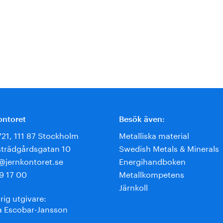
ontoret
Besök även:
721, 111 87 Stockholm
Metalliska material
trädgårdsgatan 10
Swedish Metals & Minerals
e@jernkontoret.se
Energihandboken
9 17 00
Metallkompetens
Järnkoll
rig utgivare:
 Escobar-Jansson