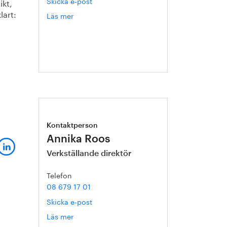
Skicka e-post
ikt,
lart:
Läs mer
om
Hanna
Escobar-
Jansson
Kontaktperson
Annika Roos
Verkställande direktör
Telefon
08 679 17 01
Skicka e-post
Läs mer
om
Annika