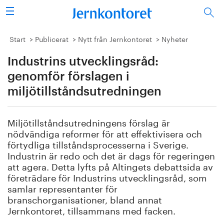
Sök
Stålindustrin
Start
Publicerat
Nytt från Jernkontoret
Nyheter
Industrins utvecklingsråd:
Vision 2050
genomför förslagen i
Forskning/utbildning
miljötillståndsutredningen
Energi/miljö
Miljötillståndsutredningens förslag är
nödvändiga reformer för att effektivisera och
Vi tycker
förtydliga tillståndsprocesserna i Sverige.
Industrin är redo och det är dags för regeringen
Publicerat
att agera. Detta lyfts på Altingets debattsida av
företrädare för Industrins utvecklingsråd, som
samlar representanter för
Bildbank
branschorganisationer, bland annat
Jernkontoret, tillsammans med facken.
Om oss