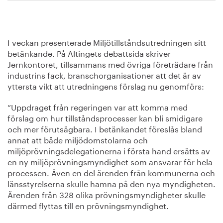
I veckan presenterade Miljötillståndsutredningen sitt
betänkande. På Altingets debattsida skriver
Jernkontoret, tillsammans med övriga företrädare från
industrins fack, branschorganisationer att det är av
yttersta vikt att utredningens förslag nu genomförs:
”Uppdraget från regeringen var att komma med
förslag om hur tillståndsprocesser kan bli smidigare
och mer förutsägbara. I betänkandet föreslås bland
annat att både miljödomstolarna och
miljöprövningsdelegationerna i första hand ersätts av
en ny miljöprövningsmyndighet som ansvarar för hela
processen. Även en del ärenden från kommunerna och
länsstyrelserna skulle hamna på den nya myndigheten.
Ärenden från 328 olika prövningsmyndigheter skulle
därmed flyttas till en prövningsmyndighet.